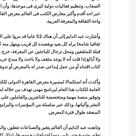
الصعاب، وتنظيم فعاليات دولية كبرى فى موعدها، وأن الوبا
عبر احد أقدم وأكبر معارض الكتب فى العالم معرض القا
واحة الثقافة والمعرفة العربية.
وأشارت عبد الدايم إلى أن هن
ثقافيا شامخا يراه كل بعيد ويقصده كل قريب وينهل منه
قبلة للمثقفين ومحل ترحال للباحثين عن المعرفة، خرج من
ولا أبالغ إذا قلت أنه لا يوجد مثقف ولا باحث ولا مبدع عر
كتاب اقتناه أو من عمل إبداعى صدر له بالمعرض أو ندوة 
وأكدت أنه استكمالا لمسيرة معرض القاهرة الدولى للكتاب
العامة للكتاب هذا العام لبرنامج مهنى تهدف من خلاله ل
وتوفير منصة مهنية ومتخصصة للناشرين والعاملين على صن
النشر وآلياتها، وذلك عبر سلسلة من المؤتمرات والبر
المنعقد طوال فترة المعرض.
وتابعت عبد الدايم أن العالم يتغير والصناعات تتطور، وا
تطور وتنمية حتى تلبى دوما احتياجات جمهورها، لذلك كان 