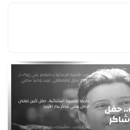
«الست» لـ منى زكي في 4 أيام
متحف الفنون الشعبية بأكاديمية الفنون
يستقبل طلاب المعهد العالي للفنون
التطبيقية بأكتوبر
برعاية وزير الثقافة إطلاق مبادرة ” فلنذهب
اليهم “
طرح الأغنية الدعائية لـ«الكلام على إيه؟» لـ
حودة بندق ومصطفى غريب ودنيا سامي
تكريما لمسيرة استثنائية.. حفل تأبين للفنان
.. حفل
الراحل هاني شاكر بدار الأوبرا
 شاكر
10 حلقات.. «الأستاذ» يجمع العوضي ويارا