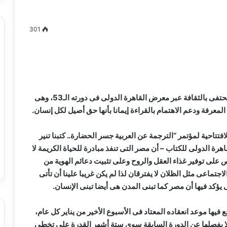
301
مصطفى
كامل
سيف
الدين
قالت الدكتورة إيناس عبدالدايم وزيرة الثقافة، إن مصر تحتفى بالثقافة عبر معرض القاهرة الدولى فى دورته الـ53، وهى
….
عرفة ودعم الاهتمام بالقراءة إيمانا بأنها حق أصيل لكل إنسان.
يكتب
ميلاد
جديد
فتتاحية لمؤتمر “الترجمة عن العربية جسر الحضارة.. كتبنا تنير
 الدين …. يكتب
مصطفى كامل سيف الدين …. يكتب
ليات الدورة الـ53 من معرض القاهرة الدولى للكتاب – أن مصر التى تنفذ مبادرة للحياة الكريمة لا
را القرن 21
ميلاد جديد
على توفير غذاء العقل والروح وعلى تثبيت دعائم الهوية من
اجتماعى مثل الظلان لا يفترقان لذا لم يكن غريبا علينا أن تأتى
يؤكد فيها أن مصر كما تبنى المدن هى أيضا تبنى الإنسان.
ها موعد انعقاده المعتاد فى الأسبوع الأخير من يناير كل عام،
ا يفصلها عن الدورة السابقة سوى ستة أشهر القدرة على تخطى