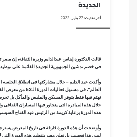
الجديدة
آخر تحديث: 27 يناير، 2022
إيناس عبدالدايم
مصطفى
كامل
سيف
الدين
….
فى خضم تدشين الجمهورية الجديدة القائمة على توطيد الم
يكتب
مايسه
عطوه
وأكدت عبد الدايم – خلال مشاركتها فى انطلاق الجلسة الا
مصطفى كامل سيف
كليوباترا
العالم”، فى مستهل فعا
مايسه عطوه كليوبات
القرن
تهتم فيها فقط بتوفر المسكن والملبس والمأكل بل تحرص 
21
خلال هذه المبادرة التى يتجاور فيها المساران الثقافى وال
هذه الدورة برعاية كريمة من الرئيس عبد الفتاح السيسى 
وأوضحت أن هذه الدورة فارقة فى تاريخ المعرض يسترجع في
ليس هذا فحسب بل تعلن مصر بتنظيم هذه الدورة التى ل