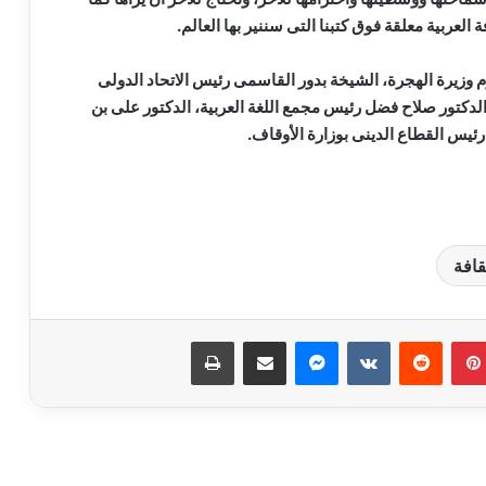
عربية معلقة فوق كتبنا التى سننير بها العالم.
م وزيرة الهجرة، الشيخة بدور القاسمى رئيس الاتحاد الدولى
الدكتور صلاح فضل رئيس مجمع اللغة العربية، الدكتور على بن
رئيس القطاع الدينى بوزارة الأوقاف.
قافة
مسلسل “إمام الدعاة” أبرز أعمال الراحل
نبيل الغول
بينتيريست
ماسنجر
مشاركة عبر البريد
طباعة
روجينا لـ أشرف زكي: حبيب عمري وتاج
راسي.. ربنا يحفظ عمرك ليا ولبناتك
9 ملايين جنيه.. إجمالي إيرادات فيلم