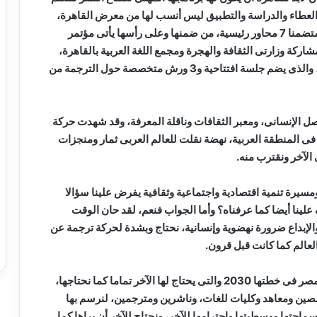
 والعطاء والدراسة والتطبيق ليس أنسب لها من معرض القاهرة،
مشيرة إلى أن البرنامج المهنى للمعرض يأتى هذا العام متضمنا 7 محاور رئيسية، من ضمنها وعلى رأسها يأتى مؤتمر
شاركة وزارتى الثقافة والهجرة ومجمع اللغة العربية بالقاهرة،
ومركز أبوظبى للغة العربية ودولة اليونان ضيف الشرف، والذى يضم جلسة افتتاحية و3 ورش متخصصة حول الترجمة من
صل الإنسانى، ومعبر الثقافات وناقلة المعرفة، وقد شهدت حركة
فى المنطقة العربية، نهضة نقلت للعالم العربى ثمار ومنجزات
الآخر ونقترب منه.
ومسيرة تنمية اقتصادية واجتماعية وثقافية يفرض علينا سؤالا
 علينا أيضا كما عرفناه؟ وأما الجواب فنعم، لقد حان الوقت
إبداع ضرورة نهضوية وإنسانية، نحتاج وبشدة لحركة ترجمة عن
ر العالم كما كانت قبل قرون.
ولفتت إلى حركة دعم الترجمة عن العربية التى وضعتها مصر فى خطتها 2030 والتى يحتاج لها الآخر تماما كما نحتاجها،
صين ومعاهد وكليات للغات، وناشرين ومترجمين، لنرسم بها
ماحتها ووسطيتها واحترامها للآخر، ونحتاج للآخر أن يراها كما