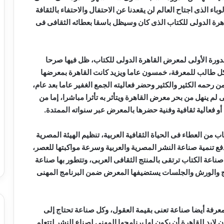
ء الذى اجتاح العالم لن يقعدنا عن الاحتفال والاحتفاء بالثقافة
هرة الدولى للكتاب الذى كان وسيظل باسقا بعطائه الثقافى فى
اك 52 عاما قد مروا على الدورة الأولى لمعرض القاهرة الدولى للكتاب، ظل فيها صرحا
 كل طالب للمعرفة، خمسون عاما ويزيد كانت القاهرة بمعرضها
 رحمه الكثير والكثير وحضر فعاليته الجمع الغفير عاما بعد عام،
بى لم ينهل من بحر معرض القاهرة ويتأثر به تأثرا مباشرا، إما من
أو فعالية ثقافية وفنية حضرها بالمعرض عبر سنواته الممتدة.
 من العطاء فى الحياة الثقافية العربية، تنظيم الهيئة المصرية
دفع تنمية صناعة النشر المصرية والعربية وسرعة مواكبتها للعصر،
اعة الكتاب ترتقى بالمنتج الثقافى العربى، وتتطور بها صناعة
امج والورش والجلسات يستضيفها المعرض ضمن البرنامج المهنى
لمعرفة أيضا صناعة تعنى بقيمة العقول، وكل صناعة تحتاج إلى
لابد للقاهرة أن يكون لها برنامجها المهنى لصناع النشر لتتعلم