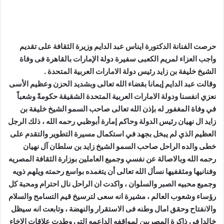
حرصت الفنانة الدكتورة ايناس عبد الدايم وزيرة الثقافة على تقديم
واجب العزاء لمريم الكعبى سفيرة دولة الإمارات بالقاهرة فى وفاة
الشيخ خليفة بن زايد رئيس دولة الامارات العربية المتحدة .
وقالت عبد الدايم إيمانا بقضاء الله تعالى وبشديد الحزن وعظيم الأسى
نعزي انفسنا ودولة الامارات العربية المتحدة الشقيقة حكومةً وشعباً
في وفاة المغفور له بإذن الله تعالى صاحب السمو الشيخ خليفة بن
زايد ال نهيان رئيس الدولة وحاكم إمارة أبوظبي رحمه الله ، ذلك الرجل
العظيم الذي لم يبخل بجهد في استكمال مسيرة التطوير والتقدم على
خطى والده الراحل صاحب السمو الشيخ زايد بن سلطان آل نهيان
رحمه الله وبالاصالة عن نفسي وجميع العاملين بوزارة الثقافة المصريه
وفنانيها ومثقفيها نسأل الله تعالى أن يتغمده بواسع رحمته ويلهم ذويه
وجميع محبيه الصبر والسلوان ، واكدت ان الراحل نال احترام ومحبة كل
رؤساء وشعوب العالم ، مشيرة انه سعى لترسيخ قيم التسامح والسلام
والانفتاح وحقق امال وطنه فى الاستقرار والنهضة ، وتابعت انه سيظل
خالدا في ذاكرة المصريين لمواقفه الداعمه التى وطدت علاقات الإخاء