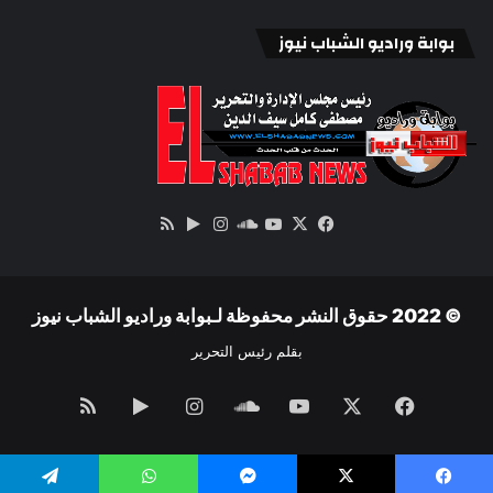
بوابة وراديو الشباب نيوز
‫X
فيسبوك
ساوند
‫YouTube
انستقرام
‏Google
ملخص
كلاود
Play
الموقع
RSS
© 2022 حقوق النشر محفوظة لـبوابة وراديو الشباب نيوز
بقلم رئيس التحرير
فيسبوك
‫X
‫YouTube
ساوند
انستقرام
‏Google
ملخص
كلاود
Play
الموقع