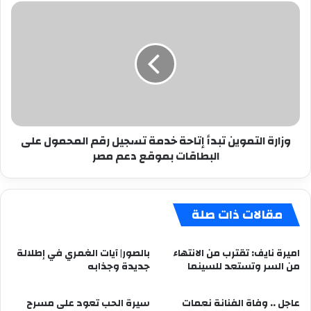
وزارة
التموين
تبدأ
إتاحة
خدمة
تسجيل
رقم
المحمول
على
وزارة التموين تبدأ إتاحة خدمة تسجيل رقم المحمول على
البطاقات
البطاقات بموقع دعم مصر
بموقع
دعم
مصر
مقالات ذات صلة
اميرة نايف: تقترب من الانتهاء
بالصور| آيات الغمري في إطلالة
من السر وتستعد للسينما
جديدة وجذابه
عاجل .. وفاة الفنانة نعمات
سيرة الحب تعود على مسرح