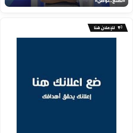
«تقلع..توصل»
م
للإعلان هنا