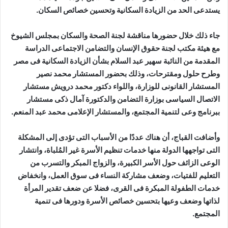
يستدعى الحد من الزيادة السكانية وتحسين خصائص السكان.
جاء ذلك خلال حضورها مناقشة لجنة الصحة والسكان بمجلس الشيوخ
مع هيئة مكتب لجنة حقوق الإنسان والتضامن الاجتماعى الدراسة
المقدمة من النائبة سهير عبد السلام بشأن الزيادة السكانية فى مصر
وطرح حلول ومقترحات، وذلك بحضور المستشار محمد نصير
المستشار القانونى للوزارة، واللواء دكتور محمد درويش مستشار
الاتصال السياسى بوزارة التضامن والدكتورة آمال ذكى مستشار
ببرنامج وعى لتنمية المجتمع، والمستشار الإعلامى محمد عبد المنعم.
وأضافت القباج، أن هناك عددًا من الأسباب التى تؤدى إلى المشكلة
التى تواجهها الدولة منها خدمات تنظيم الأسرة غير المُلباة، وانتشار
الوعى الزائف حول الأسر الكبيرة، والزواج المبكر والتسرب من
التعليم للفتيات، وضعف مشاركة النساء فى سوق العمل، وانخفاض
خدمات الطفولة المبكرة فى القرى، فضلا عن ضعف تقدير المرأة
لذاتها وضعف وعيها بتحسين خصائص الأسرة ودورها فى تنمية
المجتمع.