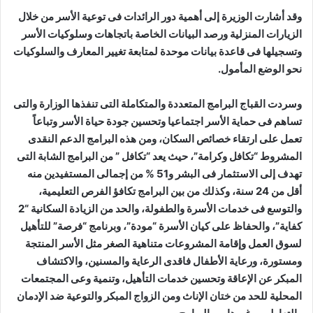
وقد أشارت الوزيرة إلى أهمية دور الرائدات فى توعية الأسر من خلال
الزيارات المنزلية ورصد البيانات الخاصة باتجاهات وسلوكيات الأسر
وتسجيلها فى قاعدة بيانات موحدة لمتابعة تغيير المعارف والسلوكيات
نحو الوضع المأمول.
وسردت القباج البرامج المتعددة والمتكاملة التى تنفذها الوزارة والتى
تساهم فى حماية الأسر اجتماعيا وتحسين جودة حياة الأسر وتباعاً
تعمل على ارتقاء خصائص السكان، ومن هذه البرامج الدعم النقدى
المشروط “تكافل وكرامة”، حيث يعد “تكافل ” من البرامج الشابة التى
تهدف إلى الاستثمار فى البشر و51 % من إجمالى المستفيدين منه
أقل من 24 سنة، وكذلك من بين البرامج تكافؤ الفرص التعليمية،
والتوسع فى خدمات الأسرة والطفولة، والحد من الزيادة السكانية “2
كفاية”، والحفاظ على كيان الأسرة “مودة”، وبرنامج “فرصة” للتأهيل
لسوق العمل وإقامة المشروعات متناهية الصغر مثل الأسر المنتجة
ومستورة، ورعاية الأطفال فاقدى الرعاية والمسنين، والاكتشاف
المبكر عن الإعاقة وتحسين خدمات التأهيل، وتنمية وعى المجتمعات
المحلية للحد من ختان الإناث ومن الزواج المبكر والتوعية ضد الإدمان