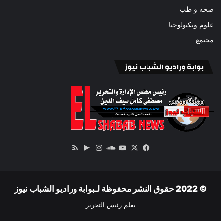
صحه و طب
علوم وتكنولوجيا
مجتمع
بوابة وراديو الشباب نيوز
‫X
فيسبوك
ساوند
‫YouTube
انستقرام
‏Google
ملخص
كلاود
Play
الموقع
RSS
© 2022 حقوق النشر محفوظة لـبوابة وراديو الشباب نيوز
بقلم رئيس التحرير