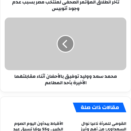
تأخر انطلاق المؤتمر الصحفى لمنتخب مصر بسبب عدم
أتوبيس
وجود أتوبيس
محمد
سعد
ووليد
توفيق
بالأحضان
أثناء
مقابلتهما
الأخيرة
بأحد
محمد سعد ووليد توفيق بالأحضان أثناء مقابلتهما
المطاعم
الأخيرة بأحد المطاعم
مقالات ذات صلة
القومى للمرأة ناعيا نوال
الأقباط يبدأون اليوم الصوم
السعداوى: من أهم وأبرز
الكبير.. و55 يومًا تسبق عيد