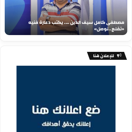
يكتب
يكت
دعارة
عيد
فنيه
المي
مصطفى كامل سيف الدين …. يكتب دعارة فنيه
«تقلع..توصل»
الم
«تقلع..توصل»
م
للإعلان هنا