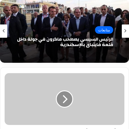
متابعات
الرئيس السيسي يصطحب ماكرون في جولة داخل
قلعة قايتباي بالإسكندرية
تأخر
انطلاق
المؤتمر
الصحفى
لمنتخب
مصر
بسبب
عدم
وجود