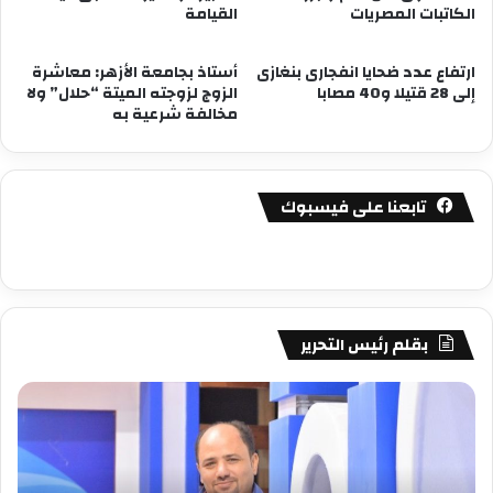
الكاتبات المصريات
القيامة
ارتفاع عدد ضحايا انفجارى بنغازى
أستاذ بجامعة الأزهر: معاشرة
إلى 28 قتيلا و40 مصابا
الزوج لزوجته الميتة “حلال” ولا
مخالفة شرعية به
تابعنا على فيسبوك
بقلم رئيس التحرير
مصطفى
مص
كامل
كام
سيف
سي
الدين
الد
….
….