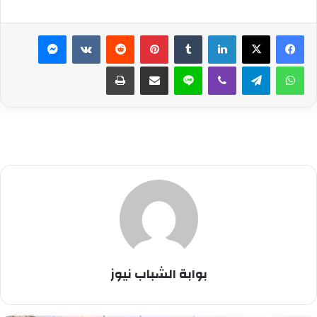
لينكدإن
بينتيريست
ماسنجر
واتساب
تيلقرام
ڤايبر
لاين
مشاركة عبر البريد
طباعة
بوابة الشباب نيوز