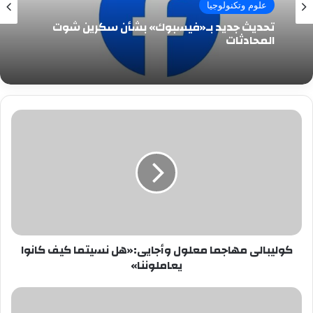
علوم وتكنولوجيا
تحديث جديد بـ«فيسبوك» بشأن سكرين شوت
المحادثات
كوليبالى
مهاجما
معلول
وأجايى:«هل
نسيتما
كيف
كانوا
يعاملوننا»
كوليبالى مهاجما معلول وأجايى:«هل نسيتما كيف كانوا
يعاملوننا»
سفارة
مصر