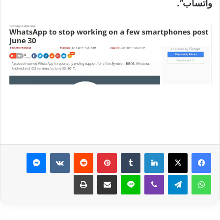
واتساب”.
لينكدإن
بينتيريست
ماسنجر
واتساب
تيلقرام
ڤايبر
لاين
مشاركة عبر البريد
طباعة