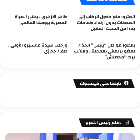
المترو: منع دخول الركاب إلى
طاهر الأزهري.. يهنئ المرأة
المحطات بدون ارتداء كمامات
المصرية بيومها العالمى
بدءا من السبت المقبل
بالصور|مواطن “يلَبس” الحذاء
ورحلت سيدة ماسبيرو الأولى..
لعضو برلمانى بالمحلة.. والنائب
صفاء حجازى
يرد: “محصلش”
تابعنا على فيسبوك
بقلم رئيس التحرير
مصطفى
مص