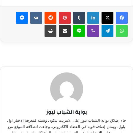
لينكدإن
بينتيريست
ماسنجر
واتساب
تيلقرام
ڤايبر
لاين
مشاركة عبر البريد
طباعة
بوابة الشباب نيوز
جاء إطلاق بوابة الشباب نيوز على الانترنت ليكون وسيلة لمعرفة الاخبار اول
باول، ويمثل إضافة قوية في الفضاء الالكتروني، وجاءت انطلاقة الموقع من
مصر من قلب الاحداث ليهتم بالثورات العربية والمشاكل السياسية ويغطى