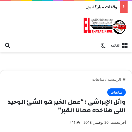
وقفات مباركة مع سورة الحج.. الجامع الأزهر يعقد اليوم ملتقى القضايا المعاصرة اليوم
بح
الوضع المظلم
القائمة
الرئيسية
/
متابعات
متابعات
وائل الإبراشى : “عمل الخير هو الشئ الوحيد
اللى هناخده معانا القبر”
آخر تحديث: 20 نوفمبر، 2018
411