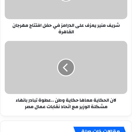
حفل
افتتاح
مهرجان
شريف منير يعزف على الدرامز في حفل افتتاح مهرجان
القاهرة
القاهرة
لان
الحكاية
معاها
حكاية
وطن
..عطوة
تبادر
بانهاء
مشكلة
لان الحكاية معاها حكاية وطن ..عطوة تبادر بانهاء
الوزير
مشكلة الوزير مع اتحاد نقابات عمال مصر
مع
اتحاد
نقابات
عمال
مقالات ذات صلة
مصر