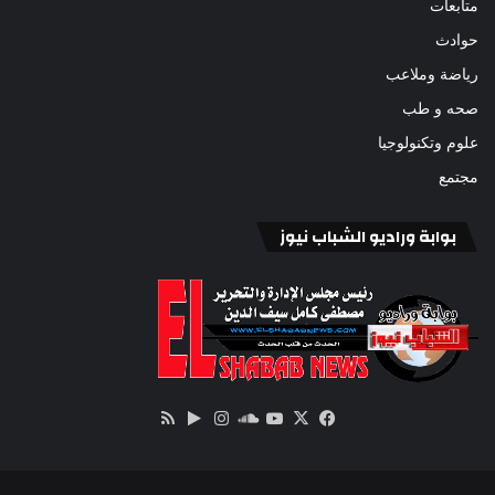
متابعات
حوادث
رياضة وملاعب
صحه و طب
علوم وتكنولوجيا
مجتمع
بوابة وراديو الشباب نيوز
‫X
فيسبوك
ساوند
‫YouTube
انستقرام
‏Google
ملخص
كلاود
Play
الموقع
RSS