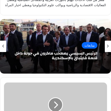
الفعاليات الاقتصادية والرياضية ويواكب علوم التكنولوجيا ويغطي اخبار المرآة
متابعات
الرئيس السيسي يصطحب ماكرون في جولة داخل
قلعة قايتباي بالإسكندرية
شريف
منير
يعزف
على
الدرامز
في