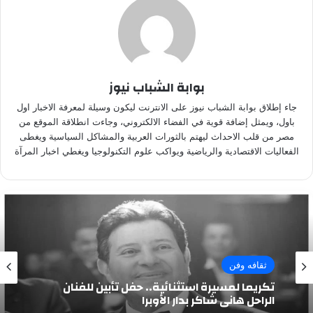
بوابة الشباب نيوز
جاء إطلاق بوابة الشباب نيوز على الانترنت ليكون وسيلة لمعرفة الاخبار اول
باول، ويمثل إضافة قوية في الفضاء الالكتروني، وجاءت انطلاقة الموقع من
مصر من قلب الاحداث ليهتم بالثورات العربية والمشاكل السياسية ويغطى
الفعاليات الاقتصادية والرياضية ويواكب علوم التكنولوجيا ويغطي اخبار المرآة
ثقافه وفن
تكريما لمسيرة استثنائية.. حفل تأبين للفنان
الراحل هاني شاكر بدار الأوبرا