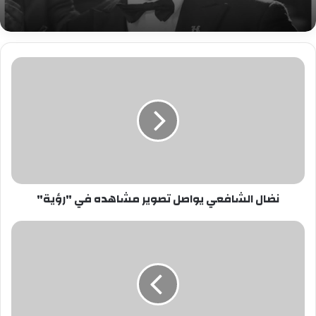
نضال
الشافعي
يواصل
تصوير
مشاهده
في
"رؤية"
نضال الشافعي يواصل تصوير مشاهده في "رؤية"
ريم
البارودي
تعيش
حالة
من
الحزن