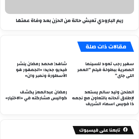
بعد
وفاة
عمتها
ريم البارودي تعيش حالة من الحزن بعد وفاة عمتها
مقالات ذات صلة
سهير رجب تعود للسينما
شاهد| محمد رمضان ينشر
المصرية ببطولة فيلم “العمر
فيديو جديد: «الجمهور هو
اللى جاى”
الأسطورة ونمبر وان»
الملحن وليد سالم يستعد
رمضان عبدالمعز يكشف
لإطلاق ألحانه بالتعاون مع نجمه
كواليس مشاركته في «الاختيار»
ذا فويس اسماء الشريف
تابعنا على فيسبوك