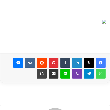
لينكدإن
بينتيريست
ماسنجر
واتساب
تيلقرام
ڤايبر
لاين
مشاركة عبر البريد
طباعة