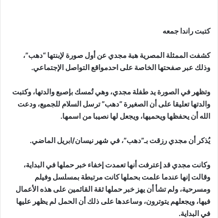
كتبت راندا جمعه
كشفت الممثلة المصرية هبة مجدي عن أول صورة لإبنتها “دهب”،
وذلك عبر صفحتها الخاصة على احدمواقع التواصل الإجتماعي.
وتظهر في الصورة يد طفلة مجدي، وهي تُمسك بإصبع والدتها، وكتبت
والدتها تعليقا على أن الصغيرة “دهب” ترسل السلام للجميع، ودعت
الله أن يحفظها ويحميها، ويجعل لها نصيبا من اسمها.
يُذكر أن مجدي رزقت بـ”دهب”، في شهر نيسان/ابريل الماضي.
وكانت مجدي قد إعترفت أنها تعمدت إخفاء خبر حملها في البداية،
وقالت إنها عندما علمت بحملها كانت مرتبطة بمسلسل وفيلم
ومسرحية، ولم تشأ أن يهز خبر حملها ثقة القائمين على هذه الأعمال
فيها، ويجعلهم يتوترون، وساعدها على ذلك أن الحمل لم يظهر عليها
في البداية.