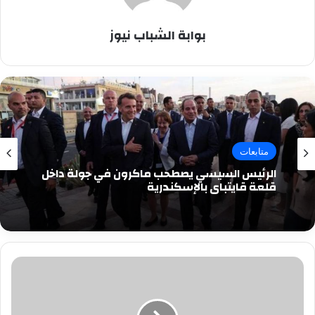
بوابة الشباب نيوز
متابعات
الرئيس السيسي يصطحب ماكرون في جولة داخل
قلعة قايتباي بالإسكندرية
بالصور..بعد
تصدرها
«
التريند»