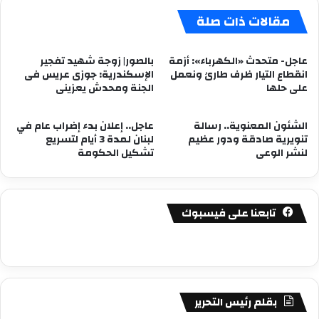
مقالات ذات صلة
عاجل- متحدث «الكهرباء»: أزمة
بالصور| زوجة شهيد تفجير
انقطاع التيار ظرف طارئ ونعمل
الإسكندرية: جوزى عريس فى
على حلها
الجنة ومحدش يعزينى
الشئون المعنوية.. رسالة
عاجل.. إعلان بدء إضراب عام في
تنويرية صادقة ودور عظيم
لبنان لمدة 3 أيام لتسريع
لنشر الوعى
تشكيل الحكومة
تابعنا على فيسبوك
بقلم رئيس التحرير