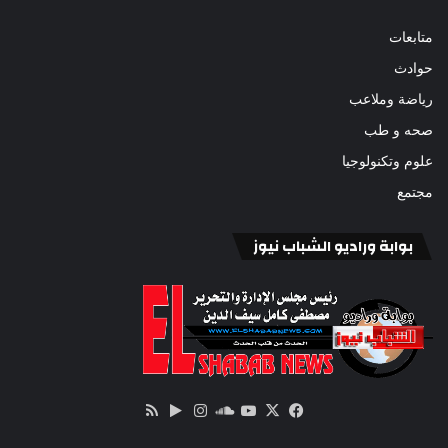
متابعات
حوادث
رياضة وملاعب
صحه و طب
علوم وتكنولوجيا
مجتمع
بوابة وراديو الشباب نيوز
‫X
فيسبوك
ساوند
‫YouTube
انستقرام
‏Google
ملخص
كلاود
Play
الموقع