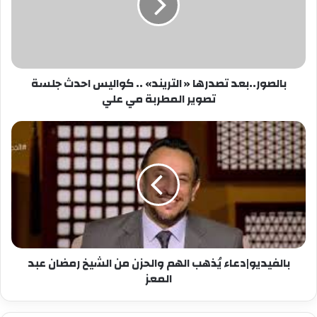
..
كواليس
احدث
جلسة
تصوير
بالصور..بعد تصدرها « التريند» .. كواليس احدث جلسة
المطربة
تصوير المطربة مي علي
مي
علي
بالفيديو|
دعاء
يُذهب
الهم
والحزن
من
الشيخ
رمضان
عبد
بالفيديو|دعاء يُذهب الهم والحزن من الشيخ رمضان عبد
المعز
المعز