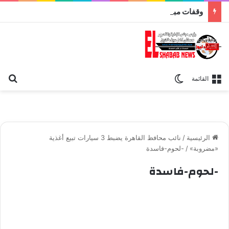
وقفات مباركة مع سورة الحج.. الجامع الأزهر يعقد اليوم ملتقى القضايا المعاصرة اليوم
بح
الوضع المظلم
القائمة
الرئيسية
/
نائب محافظ القاهرة يضبط 3 سيارات تبيع أغذية
«مضروبة»
/
-لحوم-فاسدة
-لحوم-فاسدة