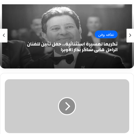
ثقافه وفن
تكريما لمسيرة استثنائية.. حفل تأبين للفنان
الراحل هاني شاكر بدار الأوبرا
مدبولى:
تطوير
5
مناطق
صناعية
ضمن
خطة
الدولة
لتنمية