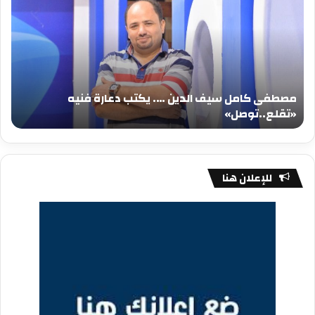
سيف
سي
الدين
الد
….
….
يكتب
يكت
دعارة
عيد
فنيه
المي
مصطفى كامل سيف الدين …. يكتب دعارة فنيه
«تقلع..توصل»
الم
«تقلع..توصل»
م
للإعلان هنا