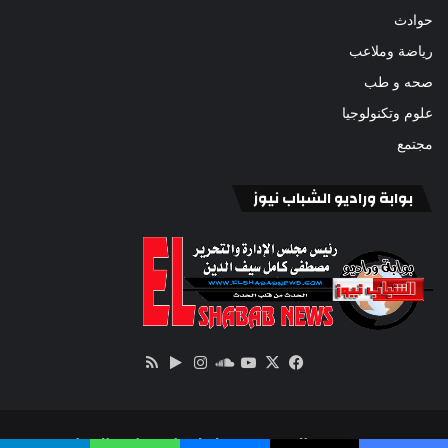
حوادث
رياضة وملاعب
صحه و طب
علوم وتكنولوجيا
مجتمع
بوابة وراديو الشباب نيوز
‫X
فيسبوك
ساوند
‫YouTube
انستقرام
‏Google
ملخص
كلاود
Play
الموقع
RSS
© 2022 حقوق النشر محفوظة لـبوابة وراديو الشباب نيوز