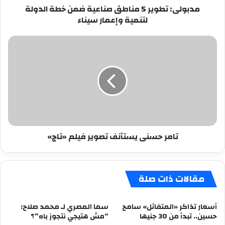
مدبولى: تطوير 5 مناطق صناعية ضمن خطة الدولة
وإعمار
لتنمية وإعمار سيناء
سيناء
تامر
حسنى
يستأنف
تصوير
فيلم
«تاج»
تامر حسنى يستأنف تصوير فيلم «تاج»
مقالات ذات صلة
أسعار تذاكر «المتفائل» سامح
سما المصري لـ محمد صلاح:
حسين.. تبدأ من 30 جنيها
“مش هتيجي نتجوز باه”؟