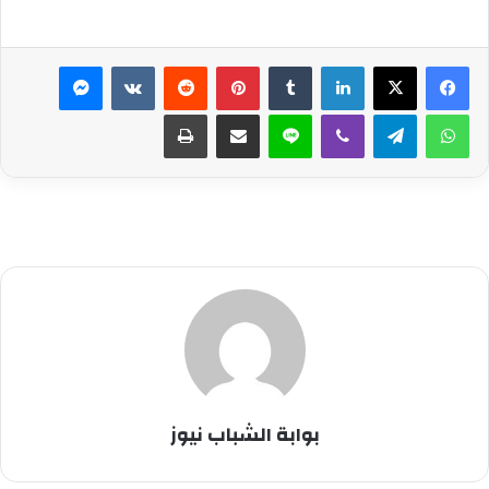
لينكدإن
بينتيريست
ماسنجر
واتساب
تيلقرام
ڤايبر
لاين
مشاركة عبر البريد
طباعة
بوابة الشباب نيوز