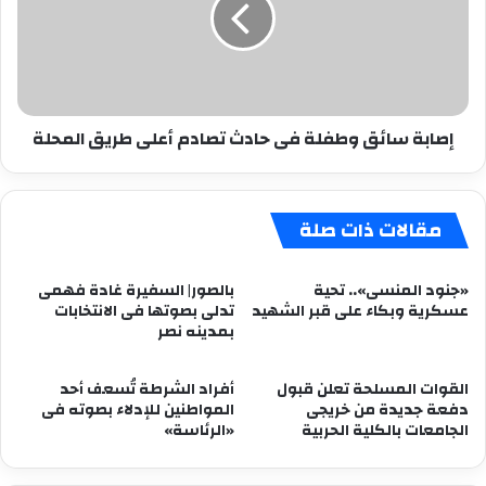
حادث
تصادم
أعلى
طريق
المحلة
إصابة سائق وطفلة فى حادث تصادم أعلى طريق المحلة
مقالات ذات صلة
«جنود المنسى».. تحية
بالصور| السفيرة غادة فهمى
عسكرية وبكاء على قبر الشهيد
تدلى بصوتها فى الانتخابات
بمدينه نصر
القوات المسلحة تعلن قبول
أفراد الشرطة تُسعف أحد
دفعة جديدة من خريجى
المواطنين للإدلاء بصوته فى
الجامعات بالكلية الحربية
«الرئاسة»