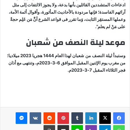
ادعاءات المتشددين القائلين بأنها بدعة، ولا يجوز الالتفات إلى مثل
آرائهم الفاسدة؛ فإنها مردودة بالأحاديث المأثورة، وأقوال أئمة الأمة،
وعملها المستقِر الثابت، وَما تقرر فى قواعد الشرع أنَّ مَن عَلِم حجةٌ
على مَنْ لم يعلم”.
موعد ليلة النصف من شعبان
وستبدأ
ليلة النصف من شعبان
لهذا العام 1444 هجريا 2023 ميلاديا؛
من مغرب يوم الإثنين المقبل الموافق 6-3-2023م، وتنتهى مع أذان
فجر الثلاثاء المقبل 7-3-2023م.
لينكدإن
بينتيريست
ماسنجر
واتساب
تيلقرام
ڤايبر
لاين
مشاركة عبر البريد
طباعة