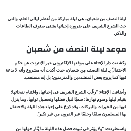
ليلة النصف من شعبان.. هى ليلة مباركة من أعظم ليالى العام، والتى
حث الشرع الشريف على ضرورة إحيائها بشتى صنوف الطاعات
والذكر.
موعد ليلة النصف من شعبان
وكشفت دار الإفتاء على موقعها الإلكترونى عبر الإنترنت عن حكم
الاحتفالُ بِـ
ليلة النصف مِن شعبان
، حيث أكدت أنه مشروع وأنه لا بدعة
فيها كما يروج بعض المتشددين والمتزمتين؛ بل إنه مستحب.
وأضافت الإفتاء: “رغَّبَ الشرع الشريف فى إحيائها، واغتنام نفحاتها؛
بقيام ليلها وصوم نهارها؛ سعيًا لنيل فضلها وتحصيل ثوابها، وما ينزل
فيها من الخيرات والبركات، وقد دَرَجَ على إحياء هذه الليلة والاحتفال
بها المسلمون سلفًا وخلفًا عبر القرون من غير نكير”.
واستطردت: “ولا يؤثر فى ثبوت فضل هذه الليلة ما يُثَار حولها من