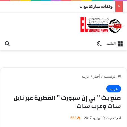
وقفات مباركة مع سورة الحج.. الجامع الأزهر يعقد اليوم ملتقى القضايا المعاصرة اليوم
بح
الوضع المظلم
القائمة
الرئيسية
/
أخبار
/
عربيه
عربيه
منع بث ” بي إن سبورت ” القطرية عبر نايل
سات وعرب سات
آخر تحديث: 19 يونيو، 2017
652
بي ان سبورتس