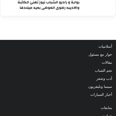
بوابة و راديو الشباب نيوز تهنئ الكاتبة
والاديبه رضوى العوضى بعيد ميلادها
أسلاميات
حوار مع مسئول
مقالات
نجم الشباب
أدب وشعر
سينما وتليفزيون
أخبار السيارات
متابعات
حوادث