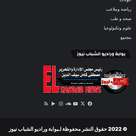
رياضة وملاعب
صحه و طب
علوم وتكنولوجيا
مجتمع
بوابة وراديو الشباب نيوز
‫X
فيسبوك
ساوند
‫YouTube
انستقرام
‏Google
ملخص
كلاود
Play
الموقع
RSS
© 2022 حقوق النشر محفوظة لـبوابة وراديو الشباب نيوز