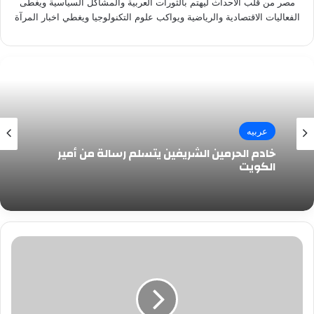
مصر من قلب الاحداث ليهتم بالثورات العربية والمشاكل السياسية ويغطى
الفعاليات الاقتصادية والرياضية ويواكب علوم التكنولوجيا ويغطي اخبار المرآة
عربيه
خادم الحرمين الشريفين يتسلم رسالة من أمير
الكويت
تعرف
على
«صيغة
استغفار»
تمحو