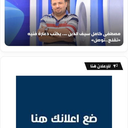
الدين
الد
….
….
يكتب
يكت
دعارة
عيد
فنيه
المي
مصطفى كامل سيف الدين …. يكتب دعارة فنيه
«تقلع..توصل»
الم
«تقلع..توصل»
م
للإعلان هنا