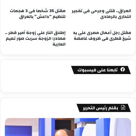
العراق.. قتلى وجرحى فى تفجير
مقتل 35 شخصا فى 3 هجمات
انتحارى بالرمادى
لتنظيم “داعش” بالعراق
مقتل رجل أعمال مصرى على يد
إطلاق النار على زوجة أمير قطر ..
شيخ قطرى فى ظروف غامضة
مصادر: الزوجة سربت صور تميم
العارية
تابعنا على فيسبوك
بقلم رئيس التحرير
مصطفى
مص
كامل
كام
سيف
سي