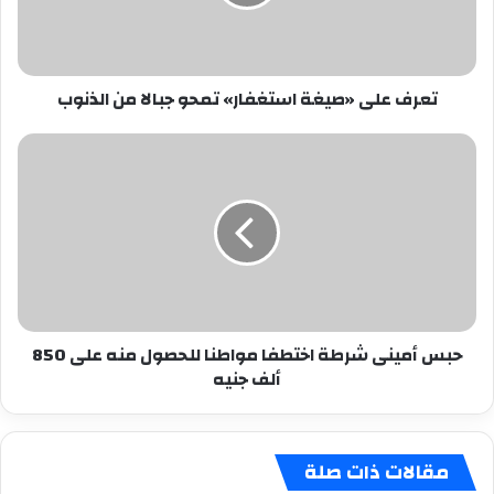
جبالا
من
الذنوب
تعرف على «صيغة استغفار» تمحو جبالا من الذنوب
حبس
أمينى
شرطة
اختطفا
مواطنا
للحصول
منه
على
850
حبس أمينى شرطة اختطفا مواطنا للحصول منه على 850
ألف
ألف جنيه
جنيه
مقالات ذات صلة