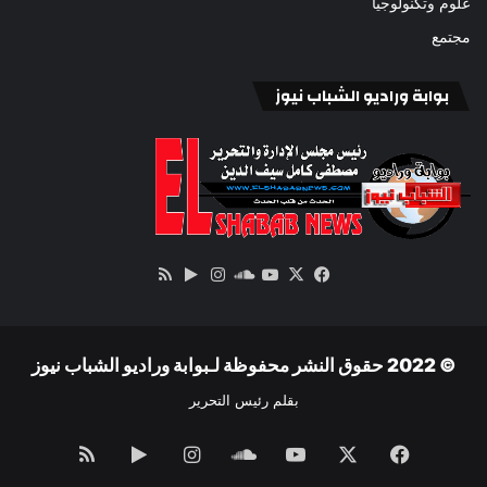
علوم وتكنولوجيا
مجتمع
بوابة وراديو الشباب نيوز
‫X
فيسبوك
ساوند
‫YouTube
انستقرام
‏Google
ملخص
كلاود
Play
الموقع
RSS
© 2022 حقوق النشر محفوظة لـبوابة وراديو الشباب نيوز
بقلم رئيس التحرير
فيسبوك
‫X
‫YouTube
ساوند
انستقرام
‏Google
ملخص