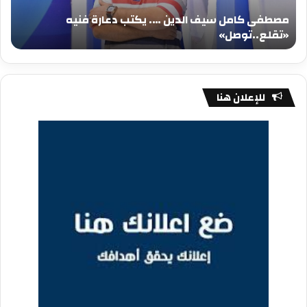
فنيه
المي
مصطفى كامل سيف الدين …. يكتب دعارة فنيه
«تقلع..توصل»
الم
«تقلع..توصل»
م
للإعلان هنا