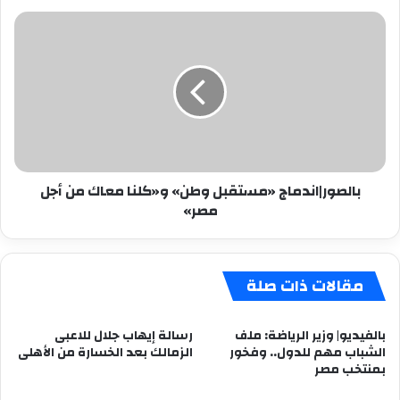
بالصور|
اندماج
«مستقبل
وطن»
و«كلنا
معاك
من
أجل
مصر»
بالصور|اندماج «مستقبل وطن» و«كلنا معاك من أجل
مصر»
مقالات ذات صلة
بالفيديو| وزير الرياضة: ملف
رسالة إيهاب جلال للاعبى
الشباب مهم للدول.. وفخور
الزمالك بعد الخسارة من الأهلى
بمنتخب مصر