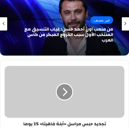
غير مصنف
من ملعب اون أحمد حسن: غياب التنسيق مع
المنتخب الأول سبب الخروج المبكر من كأس
العرب
تجديد
حبس
مراسل
«أبلة
فاهيتا»
15
يوما
تجديد حبس مراسل «أبلة فاهيتا» 15 يوما