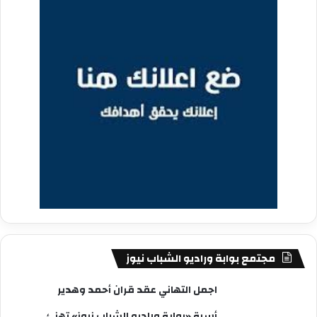
مجتمع بوابة وراديو الشباب نيوز
اجمل التهاني عقد قران أحمد وهدير
أسرة «بوابة وراديو الشباب نيوز» تهنئ