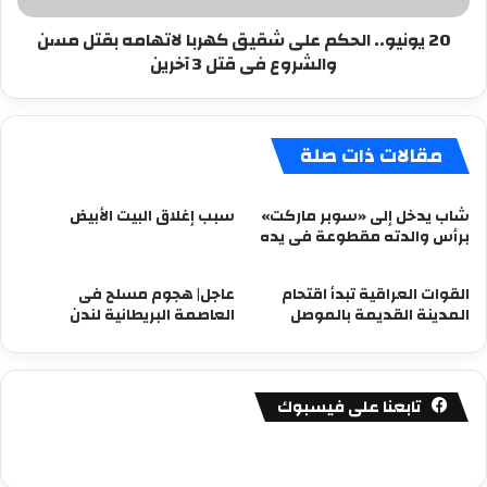
مسن
20 يونيو.. الحكم على شقيق كهربا لاتهامه بقتل مسن
والشروع
والشروع فى قتل 3 آخرين
فى
قتل
3
آخرين
مقالات ذات صلة
شاب يدخل إلى «سوبر ماركت»
سبب إغلاق البيت الأبيض
برأس والدته مقطوعة فى يده
القوات العراقية تبدأ اقتحام
عاجل| هجوم مسلح فى
المدينة القديمة بالموصل
العاصمة البريطانية لندن
تابعنا على فيسبوك