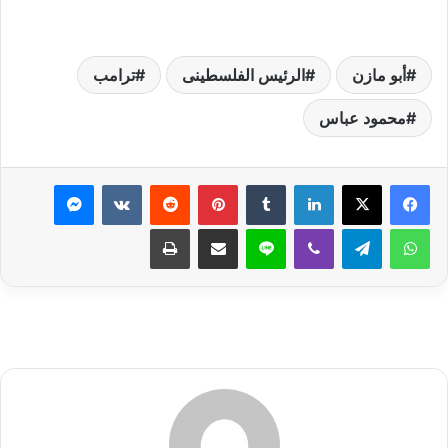
أبو مازن
الرئيس الفلسطينى
ترامب
محمود عباس
لينكدإن
بينتيريست
ماسنجر
واتساب
تيلقرام
ڤايبر
لاين
مشاركة عبر البريد
طباعة