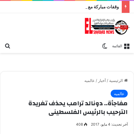
وقفات مباركة مع سورة الحج.. الجامع الأزهر يعقد اليوم ملتقى القضايا المعاصرة اليوم
بح
الوضع المظلم
القائمة
الرئيسية
/
أخبار
/
عالميه
عالميه
مفاجأة.. دونالد ترامب يحذف تغريدة
الترحيب بالرئيس الفلسطينى
آخر تحديث: 4 مايو، 2017
408