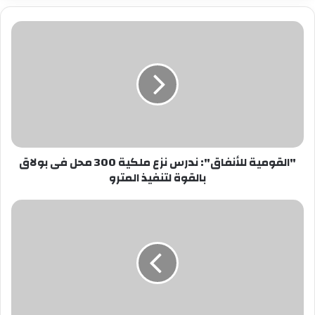
"القومية
للأنفاق":
ندرس
نزع
ملكية
300
محل
فى
بولاق
"القومية للأنفاق": ندرس نزع ملكية 300 محل فى بولاق
بالقوة
بالقوة لتنفيذ المترو
لتنفيذ
المترو
20
يونيو..
الحكم
على
شقيق
كهربا
لاتهامه
بقتل