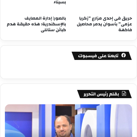
بسيناء
حريق فى إحدى مزارع “زكريا
بالصور| إدارة المصايف
عزمى” بأسوان يدمر محاصيل
بالإسكندرية: هذه حقيقة هدم
فاكهة
كبائن ستانلى
تابعنا على فيسبوك
بقلم رئيس التحرير
مصطفى
مص
كامل
كام
سيف
سي
الدين
الد
….
….