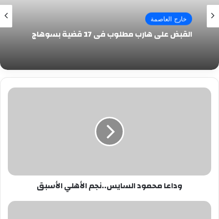
خارج العاصمة
القبض على هارب مطلوب فى 17 قضية بسوهاج
وداعا
محمود
السايس..نجم
الأهلي
الأسبق
وداعا محمود السايس..نجم الأهلي الأسبق
ممرضة
"رقص