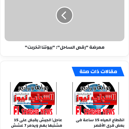
الساحل":
"بيوتنا
اتخربت"
ممرضة "رقص الساحل": "بيوتنا اتخربت"
مقالات ذات صلة
انقطاع المياه 15 ساعة فى
عاجل| الجيش يقبض على 15
بعض قرى الأقصر
مشتبها بهم ويدمر 7 عشش