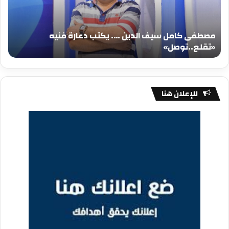
يكتب
يكت
دعارة
عيد
فنيه
المي
مصطفى كامل سيف الدين …. يكتب دعارة فنيه
«تقلع..توصل»
الم
«تقلع..توصل»
م
للإعلان هنا