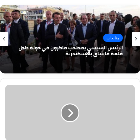
متابعات
الرئيس السيسي يصطحب ماكرون في جولة داخل
قلعة قايتباي بالإسكندرية
منتخب
مصر
يعلن
حجم
إصابة
أيمن
أشرف
وأحمد