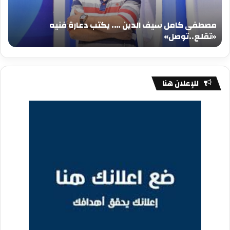
دعارة
عيد
فنيه
المي
مصطفى كامل سيف الدين …. يكتب دعارة فنيه
«تقلع..توصل»
الم
«تقلع..توصل»
م
للإعلان هنا