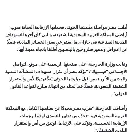
أدانت مصر مواصلة ميليشيا الحوثى هجماتها الإرهابية الجبانة صوب
أراضى المملكة العربية السعودية الشقيقة، والتى كان آخرها استهداف
المدينة الصناعية فى جازان، ما أسفر عن بعض الخسائر المادية، فضلًا
عن اعتراض وتدمير صاروخين باليستيين أُطلقا باتجاه مدينة أبها.
وقالت وزارة الخارجية، على صفحتها الرسمية على موقع التواصل
الاجتماعى “فيسبوك”: “تؤكد مصر أن تكرار استهداف المنشآت المدنية
والمدنيين الأبرياء، من قِبل ميليشيا الحوثى يُعدَّ تهديدًا لأمن واستقرار
الشقيقة السعودية، فضلًا عما يُمثله من انتهاك صارخ لقواعد القانون
الدولى”.
وأضافت الخارجية: “تعرب مصر مجددًا عن تضامنها الكامل مع المملكة
العربية السعودية فيما تتخذه من تدابير للتصدى لهذه الهجمات
الإرهابية الخسيسة، وتؤكد على الارتباط الوثيق بين أمن واستقرار
البلدين الشقيقيّن”.