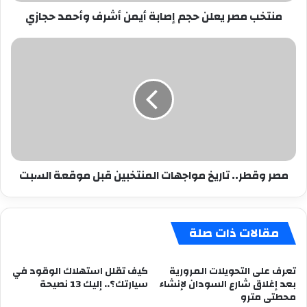
حجازي
منتخب مصر يعلن حجم إصابة أيمن أشرف وأحمد حجازي
مصر
وقطر..
تاريخ
مواجهات
المنتخبين
قبل
موقعة
السبت
مصر وقطر.. تاريخ مواجهات المنتخبين قبل موقعة السبت
مقالات ذات صلة
تعرف على التحويلات المرورية
كيف تقلل استهلاك الوقود في
بعد إغلاق شارع السودان لإنشاء
سيارتك؟.. إليك 13 نصيحة
محطتى مترو