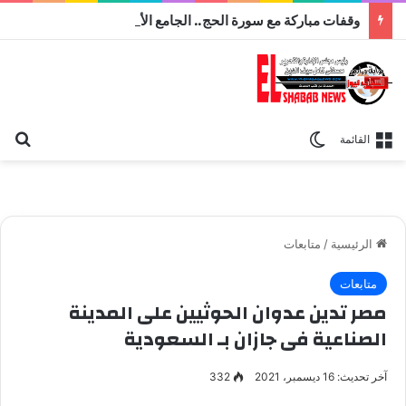
وقفات مباركة مع سورة الحج.. الجامع الأزهر يعقد اليوم ملتقى القضايا المعاصرة اليوم
بح
الوضع المظلم
القائمة
الرئيسية
/
متابعات
متابعات
مصر تدين عدوان الحوثيين على المدينة
الصناعية فى جازان بـ السعودية
آخر تحديث: 16 ديسمبر، 2021
332