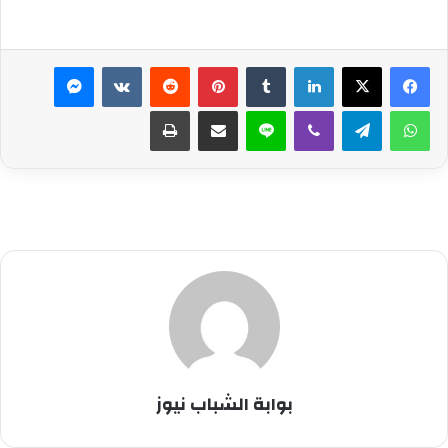
لينكدإن
بينتيريست
ماسنجر
واتساب
تيلقرام
ڤايبر
لاين
مشاركة عبر البريد
طباعة
بوابة الشباب نيوز