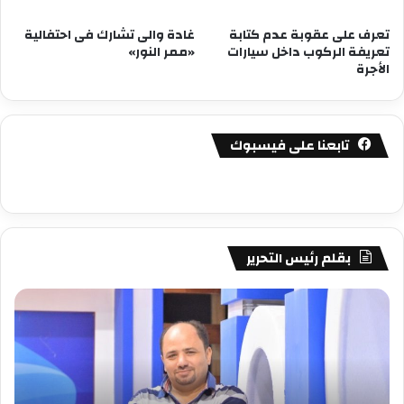
تعرف على عقوبة عدم كتابة
غادة والى تشارك فى احتفالية
تعريفة الركوب داخل سيارات
«ممر النور»
الأجرة
تابعنا على فيسبوك
بقلم رئيس التحرير
مصطفى
مص
كامل
كام
سيف
سي
الدين
الد
….
….
يكتب
يكت