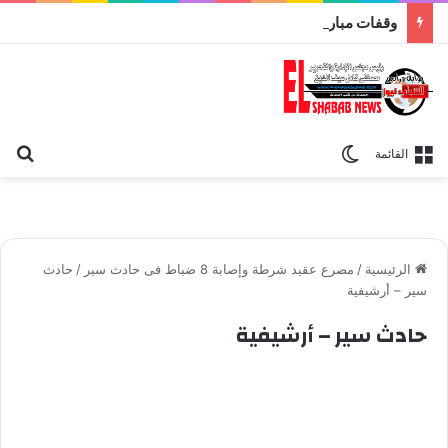
وقفات مباركة مع سورة الحج.. الجامع الأزهر يعقد اليوم ملتقى القضايا المعاصرة اليوم
بح
الوضع المظلم
القائمة
الرئيسية
/
مصرع عقيد شرطة وإصابة 8 ضباط فى حادث سير
/
حادث
سير – أرشيفية
حادث سير – أرشيفية