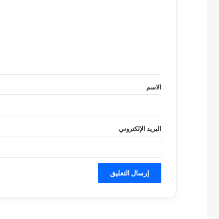
ت
ع
ل
ي
ق
*
الاسم
البريد الإلكتروني