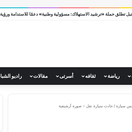
بل تطلق حملة «ترشيد الاستهلاك: مسؤولية وطنية» دعمًا للاستدامة ورؤية مصر
رياضة
ثقافه
أسرتى
مقالات
راديو الشبا
س سيارة
/
حادث سيارة نقل – صورة أرشيفية