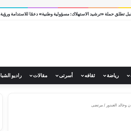
ل تطلق حملة «ترشيد الاستهلاك: مسؤولية وطنية» دعمًا للاستدامة ورؤية مصر
رياضة
ثقافه
أسرتى
مقالات
راديو الشبا
وخالد الغندور
/
مرتضى