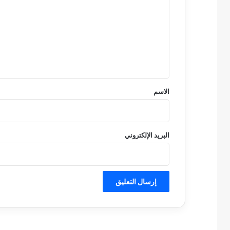
ت
ع
ل
ي
ق
*
الاسم
البريد الإلكتروني