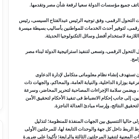
د تكاتف جميع مؤسسات الدولة سعيا لرفعة شأن مصر وتقدمها.
ات التحول الرقمى، وفق توجيه الرئيس عبدالفتاح السيسى، رئيس
 رقمى، لتوفير أحدث الخدمات للمواطنين بأساليب بسيطة ميسرة
لازمة لاستخدام أفضل وسائل التكنولوجيا الحديثة.
التحول الرقمى، وتسعى لتنفيذ استراتيجية الدولة لبناء مصر
امج.
ن تستهدف إنشاء نظام معلوماتى متكامل لإدارة الدعاوى
رعية بوزارة الداخلية، والنيابة العامة، والمحاكم، والجهات ذات
نة، ويضمن سلامة الإجراءات المصاحبة لتحرير المحاضر، وسرعة
ن، إلى جانب إحكام الانضباط فى تنفيذ الأحكام لتحقيق الأمن
حقيق النتائج، وإرساء مبادئ العدالة الناجزة.
ى حاليا التنسيق بين الجهات المنفذة للمنظومة؛ لتذليل
وط الربط داخل كل جهة والوحدات التابعة لها، للمرحلتين الأولى
 المعنية لتنفيذ المرحلتين الثالثة والرابعة؛ تأكيدا على ضرورة