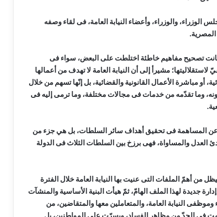
 الوزراء، والوزراء، وأعضاء النيابة العامة، فى لقاء وصفه
المصرية.
ية كانت تصحيح مفاهيم خاطئة اختلطت على البعض، سواء فى
 لاستقلاليتها؛ مشيرأ إلى أن النيابة العامة لا تهدف من أعمالها
، أو مباشرة الأعمال القانونية والقضائية، بل إنّها تسهم من خلال
نه، وما تقدّمه من خدمات فى مجالات مختلفة، وما ترمى إليه فى
ية.
الها عن المساهمة فى تحقيق أهداف سائر السلطات، بل هي جزء من
ادئ العدل والمساواة، فهى برزخ بين السلطات الثلاث فى الدولة
ل من أهمّ الملفات التى عنيت بها النيابة العامة خلال الفترة
دارة جديدة لهذا الملف الهامّ، ثمّ هيأت البنية الأساسية والمنشآت
اء وموظفى النيابة العامة، والمتعاملين معها والمتقاضين، من
سهمت فى الحدّ من مظاهر الفساد، ويسرّت على المواطنين، بل