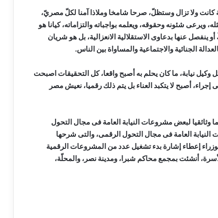
رية كانت ولا تزال وستظلّ، صرحا شامخا وملاذا آمنا لكلّ مصريّ،
ه، ويرعى شئونه وحقوقه، ويعلمه بواجباته والتزاماته، كيانا هو
 أو ينفصل عنها بدعاوى الاستقلالية الانعزالية، بل هو شريان
عدالة الجنائية والاجتماعية والمساواة بين الناس.
كل وكيل نيابة، ما كان يحلم به أصبح واقعا، كل التحقيقات اصبحت
 إجراء، أصبح لا يتكبد العناء بل يتم ذلك رقميا، نعيش مصر
ما وثائقيا لبعض مشروعات النيابة العامة فى مجال التحول
ت النيابة العامة فى مجال التحول الرقمى، والتى شرحها
وزراء إعطاء إشارة بدء تشغيل عدد من المشروعات الرقمية
دمات نيابات الأسرة، أنشئت بمجمع محاكم شبرا، ومدينة نصر، والمحلّة،
بدء الصمت الانتخابي لجولة إعادة المرحلة