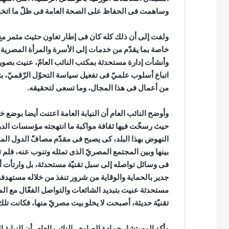
وساهمت فى الحفاظ على الصحة العامة فى ظلّ ما اتخذت
ولفت إلى أن ذلك كله كان فى إطار تعاون حثيث مثمر مع 
خاصة بما يقدّم من خدمات إلى الأسرة والمرأة المصرية
وأنشأت إدارة مستحدثة بمكتب النائب العامّ، عنيت بصو
اتباع أسلوب علميّ فى تفعيل سياسة التحوّل الرّقميّ، بتعي
من أعمال فى هذا المجال، وما تسعى لتحقيقه.
وأوضح النائب العام أن النيابة العامة اعتنت أيضا بوضع خ
حيث رسخّت فيها ثقافة مواكبة ما انتهجته مؤسسات الدو
النهوض بهذا البلد، كى يصبح فى مقدّم مصافّ الدول المتط
بينها وبين المجتمع المصريّ الذى تمثله وتنوب عنه، فل
فى وسائل تواصله إلى سبل تقنيّة مستحدثة، بل وارتأت أنّ
جدير بالحماية والوقاية من شرور تنفذ من خلاله مستهدفة ت
مستحدثة عنيت بتبديد الشائعات والتواصل الفعّال مع الم
تقنيّة حديثة، أصبحت لا يخلو بيت مصريّ منها، فكانت تلك 
وأكد المستشار حمادة الصاوى، النائب العام، أن النيابة 