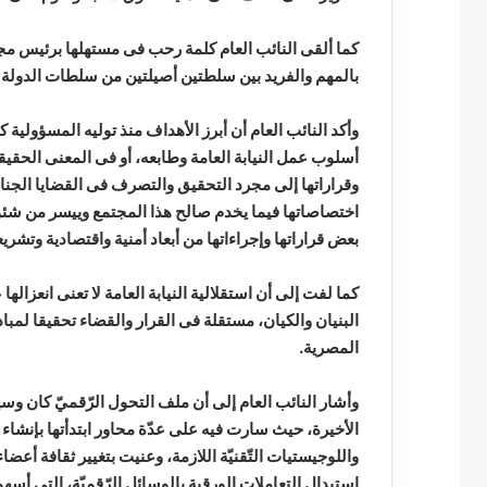
كما ألقى النائب العام كلمة رحب فى مستهلها برئيس مجلس
بالمهم والفريد بين سلطتين أصيلتين من سلطات الدولة 
وأكد النائب العام أن أبرز الأهداف منذ توليه المسؤول
أسلوب عمل النيابة العامة وطابعه، أو فى المعنى الحقيقيّ
وقراراتها إلى مجرد التحقيق والتصرف فى القضايا الجنائية
اختصاصاتها فيما يخدم صالح هذا المجتمع وييسر من شئو
بعض قراراتها وإجراءاتها من أبعاد أمنية واقتصادية وتشريع
كما لفت إلى أن استقلالية النيابة العامة لا تعنى انعز
البنيان والكيان، مستقلة فى القرار والقضاء تحقيقا لمب
المصرية.
وأشار النائب العام إلى أن ملف التحول الرّقميّ كان وسيظ
الأخيرة، حيث سارت فيه على عدّة محاور ابتدأتها بإنشاء إ
واللوجيستيات التّقنيّة اللازمة، وعنيت بتغيير ثقافة أعض
استبدال التعاملات الورقية بالوسائل الرّقميّة، التى أ