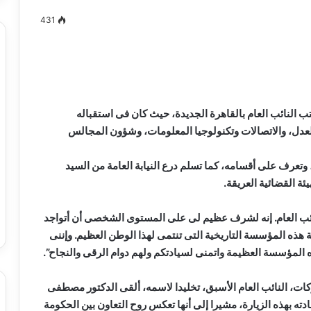
431
مصطفى
كامل
سيف
النائب العام بالقاهرة الجديدة، حيث كان فى استقباله
الدين
العدل، والاتصالات وتكنولوجيا المعلومات، وشؤون المجالس
….
يكتب
 وتعرف على أقسامه، كما تسلم درع النيابة العامة من السيد
ميلاد
ئة القضائية العريقة.
جديد
 الدين …. يكتب
مصطفى كامل سيف الدين …. يكتب
را القرن 21
ميلاد جديد
نائب العام. إنه لشرف عظيم لى على المستوى الشخصى أن أتواجد
 هذه المؤسسة التاريخية التى تنتمى لهذا الوطن العظيم. وإننى
ه المؤسسة العظيمة واتمنى لسيادتكم ولهم دوام الرقى والنجاح”.
ت، النائب العام الأسبق، تخليدا لاسمه، ألقى الدكتور مصطفى
ه بهذه الزيارة، مشيرا إلى أنها تعكس روح التعاون بين الحكومة