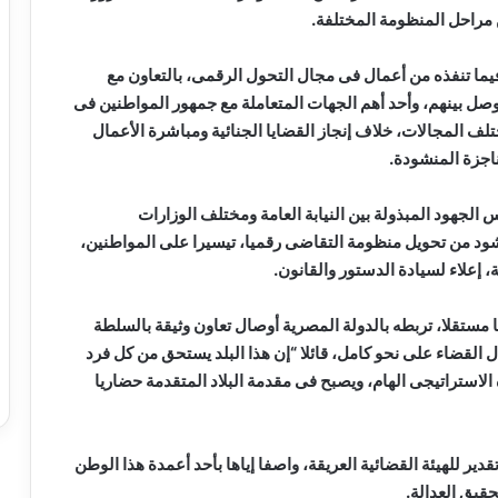
ن مراحل المنظومة المختلفة.
فيما تنفذه من أعمال فى مجال التحول الرقمى، بالتعاون مع
الوصل بينهم، وأحد أهم الجهات المتعاملة مع جمهور المواطنين فى
ختلف المجالات، خلاف إنجاز القضايا الجنائية ومباشرة الأعمال
ناجزة المنشودة.
الجهود المبذولة بين النيابة العامة ومختلف الوزارات
ود من تحويل منظومة التقاضى رقميا، تيسيرا على المواطنين،
ة، إعلاء لسيادة الدستور والقانون.
مستقلا، تربطه بالدولة المصرية أوصال تعاون وثيقة بالسلطة
ل القضاء على نحو كامل، قائلا “إن هذا البلد يستحق من كل فرد
الاستراتيجى الهام، ويصبح فى مقدمة البلاد المتقدمة حضاريا
ير للهيئة القضائية العريقة، واصفا إياها بأحد أعمدة هذا الوطن
قيق العدالة.