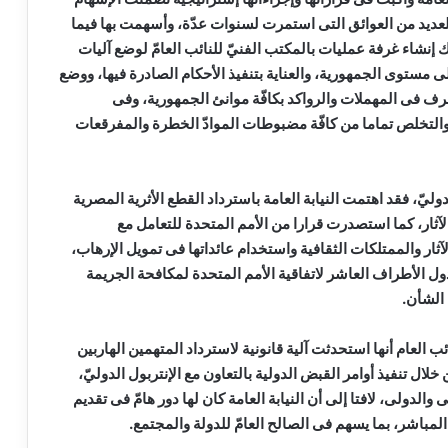
 للعديد من العوائق التى استمرت لسنوات عدّة، وأسهمت بها فيما
شاء غرفة عمليات بالمكتب الفنيّ للنائب العامّ لوضع آليات
لى مستوى الجمهورية، والعناية بتنفيذ الأحكام الصادرة فيها، ووضع
رف فى المهملات والرواكد بكافّة موانئ الجمهورية، وفى
ا، والتخلص تماما من كافّة مضبوطات الموادّ الخطرة والمفرقعات
وليّ، فقد اهتمت النيابة العامة باسترداد القطع الأثرية المصرية
الآثار، كما استصدرت قرارا من الأمم المتحدة للتعامل مع
ثار والممتلكات الثقافية واستخدام عائداتها فى تمويل الإرهاب،
ل الأطراف العاشر لاتفاقية الأمم المتحدة لمكافحة الجريمة
 الشأن.
ئب العام أنها استحدثت آلية قانونية لاسترداد المتهمين الهاربين
ل تنفيذ أوامر القبض الدولية بالتعاون مع الإنتربول الدوليّ،
الدولى، لافتا إلى أن النيابة العامة كان لها دور هامّ فى تقديم
المباشر، بما يسهم فى الصالح العامّ للدولة والمجتمع.