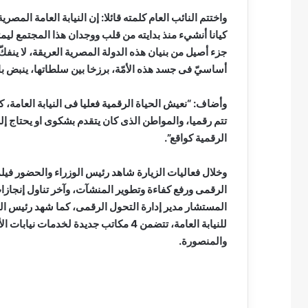
واختتم النائب العام كلمته قائلا: إن النيابة العامة المص
كيانا أنشيء منذ بدايته من قلب ووجدان هذا المجتمع ليمثل
جزء أصيل من بنيان هذه الدولة المصرية العريقة، لا ينفكّ
أساسيّ فى جسد هذه الأمّة، برزخا بين سلطاتها، ينبض بال
وأضاف: “نعيش الحياة الرقمية فعليا فى النيابة العامة، 
تتم رقميا، والمواطن الذى كان يتقدم بشكوى او يحتاج إلى
الرقمية كواقع”.
وخلال فعاليات الزيارة شاهد رئيس الوزراء والحضور فيل
الرقمى ورفع كفاءة وتطوير المنشآت، وآخر تناول إنجازا
المستشار مدير إدارة التحول الرقمى، كما شهد رئيس ال
للنيابة العامة، تتضمن 4 مكاتب جديدة لخ
والمنصورة.