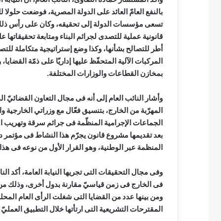
بالنفع العامّ العائد على الدولة المصرية، فوضعت حلولا
تسعى مؤسسات الدولة إلى تحقيقه، وكان على رأس ذلك إن
قانونية عملية للتصدى لجرائم البناء ومتابعة تحقيقاتها ع
أطر للتصالح بشأنها، وكذا وضع إستراتيجية متكاملة للتص
المركبات الآلية المتحفّظ عليها إداريّا على ذمّة القضاي
بمخازن القطاعات والوزارات المختلفة.
وأشار النائب العام إلى أنه فى مجال التعاون القضائيّ الد
المهرّبة من الخارج، بتنسيق فعّال مع وزراتي الخارجية و
الجماعات الإجرامية المنظّمة فى جرائم سرقة وتهريب الآ
بعد تقديمها مشروع قانون يجرّم هذا النشاط فى مؤتمر دو
المنظمة عبر الوطنية، وهو القرار الأول من نوعه فى هذا
وفى مجال التحقيقات التى تجريها النيابة العامة، أكد النا
فى الخارج فى زمن قياسيّ مقارنة بدول أخرى، وذلك من خلا
ومن بينها عدد من القضايا التى شغلت الرأى العام المحلى و
المقترحات التشريعية التى ارتأتها خلال التطبيق العمليّ 