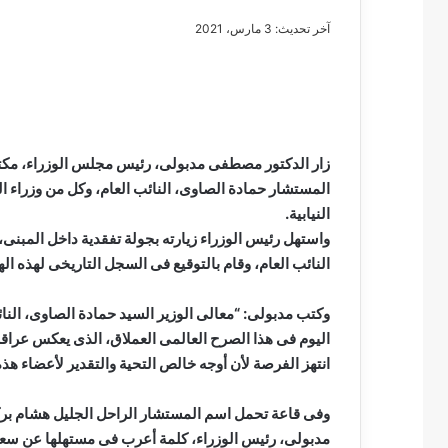
آخر تحديث: 3 مارس، 2021
مصطفى
كامل
سيف
زار الدكتور مصطفى مدبولى، رئيس مجلس الوزراء، مكتب 
الدين
المستشار حمادة الصاوى، النائب العام، وكل من وزراء 
….
النيابية.
يكتب
واستهل رئيس الوزراء زيارته بجولة تفقدية داخل المبنى،
مايسه
النائب العام، وقام بالتوقيع فى السجل التاريخى لهذه الهي
عطوه
مصطفى كامل سيف
كليوباترا
مايسه عطوه كليوبات
القرن
وكتب مدبولى: “معالى الوزير السيد حمادة الصاوى، ال
21
اليوم فى هذا الصرح العالمى العملاق، الذى يعكس عراقة
انتهز الفرصة لأن أوجه خالص التحية والتقدير لأعضاء هذ
وفى قاعة تحمل اسم المستشار الراحل الجليل هشام بركا
مدبولى، رئيس الوزراء، كلمة أعرب فى مستهلها عن سعادت