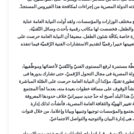
ه الدولة المصرية من إجراءات لمكافحة هذا الفيروس المستجدّ.
مختلف الوزارات والمؤسسات، ولقد أولت النيابة العامة عناية
 والطفل، فخصصت لها مكاتب رقمية بأحدث وسائل التّقنيّة،
رة خاصة بكافّة شئون الطفل، مضيفا أن النيابة العامة حرصت على
ينها خبيرا رقميّا لتقديم الاستشارات الفنية الرّقميّة فيما تنفذه
طّة مستمرة لرفع المستوى الفنيّ والتّقنيّ لأعضائها وموظّفيها،
لة المصرية فى مجال التحول الرّقميّ، حتى تشارك بدورها فى
ورة تقنيّا، مؤكدا أن النيابة العامة حرصت على الصّلة المباشرة
م تشأ الوقوف على مسافة خطوات بعيدة منه، بعدما لجأ المجتمع
 هذا البلد أصبح له حدّ جديد سيبرانيّ خلاف حدودها المعروفة
غيير الهويّة والثقافة العامة المصرية، فأنشأت لذلك إدارة
جتمع والمؤسسات توجيها وتنبيها وبيانا وإعلاما، من خلال قنوات
هى إدارة البيان والتوجيه والتواصل الاجتماعيّ.
العامة واكبت فى قراراتها وإجراءاتها إستراتيجية تضمنت الإسهام