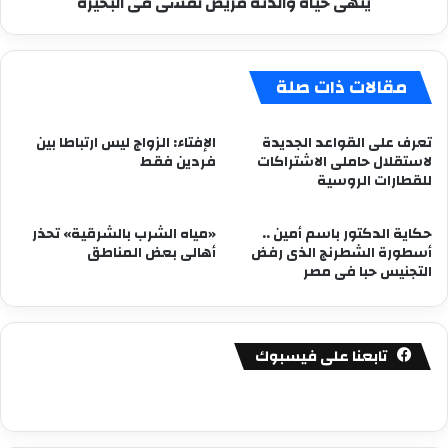
ينهى حياة والدته مريض نفسى فى البحيرة
مقالات ذات صلة
تعرف على القواعد الجديدة
الإفتاء: الزواج ليس ارتباطا بين
لاستقلال حاملى الاشتراكات
فردين فقط
للقطارات الروسية
حكاية الدكتور باسم أمين ..
«مياه الشرب بالشرقية» تحذر
أسطورة الشطرنج الذى رفض
أهالى بعض المناطق
التجنيس حبا فى مصر
تابعنا على فيسبوك