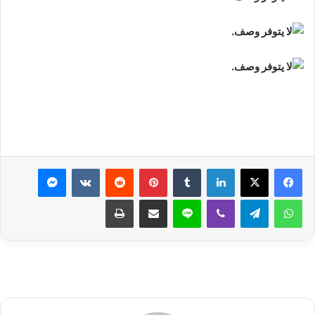
لينكدإن
بينتيريست
ماسنجر
واتساب
تيلقرام
ڤايبر
لاين
مشاركة عبر البريد
طباعة