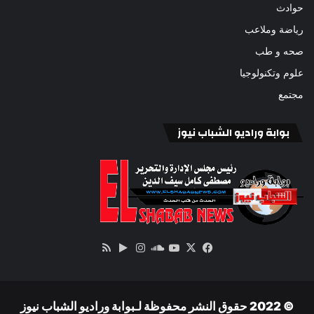
حوادث
رياضة وملاعب
صحه و طب
علوم وتكنولوجيا
مجتمع
بوابة وراديو الشباب نيوز
‫X
فيسبوك
ساوند
‫YouTube
انستقرام
‏Google
ملخص
كلاود
Play
الموقع
RSS
© 2022 حقوق النشر محفوظة لـبوابة وراديو الشباب نيوز