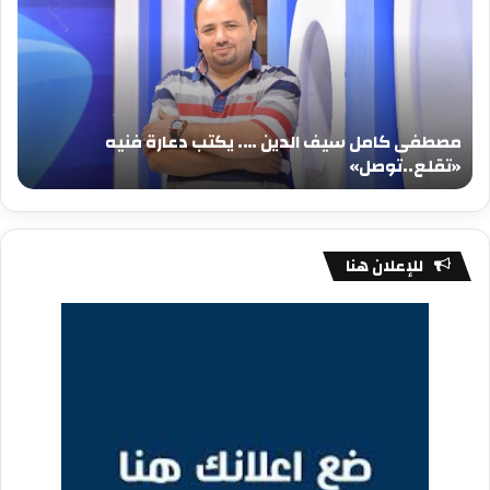
سيف
سي
الدين
الد
….
….
يكتب
يكت
دعارة
عيد
فنيه
المي
مصطفى كامل سيف الدين …. يكتب دعارة فنيه
«تقلع..توصل»
الم
«تقلع..توصل»
م
للإعلان هنا