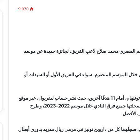
9٬070
مصطفى
كامل
سيف
النجم المصري محمد صلاح لاعب الفريق، لجائزة جديدة عن موسم
الدين
….
يكتب
ال الموسم المنصرم، سواء في الفريق الأول أو السيدات أو
ميلاد
جديد
 الدين …. يكتب
مصطفى كامل سيف الدين …. يكتب
را القرن 21
ميلاد جديد
ويدخل صلاح المنافسة بهدفيه ضد مانشستر سيتي وضد توتنهام، أمام 11 هدفًا آخرين، حيث نشر حساب ليفربول، عبر موقع
التواصل الاجتماعي «تويتر»، فيديو يضم أفضل 13 هدفًا سجلتها جميع فرق النادي خلال موسم 2022-2023، وطرح
ف الأفضل.
سجلهما كل من داروين نونيز في مرمى ريال مدريد بدوري أبطال