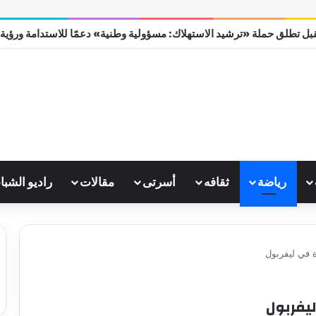
بل تطلق حملة «ترشيد الاستهلاك: مسؤولية وطنية» دعمًا للاستدامة ورؤية مصر
رياضة
ثقافه
أسرتى
مقالات
راديو الشبا
 في ليفربول
يفربول