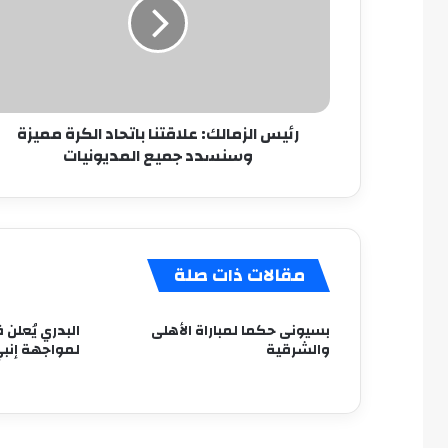
باتحاد
الكرة
مميزة
وسنسدد
جميع
المديونيات
رئيس الزمالك: علاقتنا باتحاد الكرة مميزة
وسنسدد جميع المديونيات
مقالات ذات صلة
بسيونى حكما لمباراة الأهلى
البدري يُعلن 
والشرقية
لمواجهة إنب