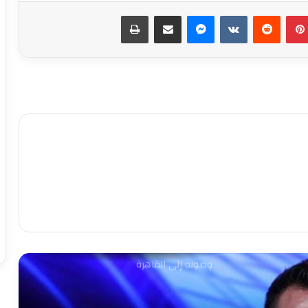
بينتيريست
ماسنجر
مشاركة عبر البريد
طباعة
الأهلي يفاوض أشرف داري على الرحيل..
وحل أخير لإنقاذ الموقف
ثنائي شاب يلفت انتباه ييس توروب في
الأهلي
بعد الاعتذار وتنازل الزمالك.. الأعلى للإعلام
يحفظ الشكوى المقدمة ضد خالد طلعت
عاجل.. أول طلب من الخطيب لـ ريفيرو بعد
وصوله إلى القاهرة