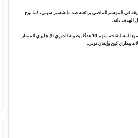
يقه في الموسم الماضي برائعته ضد مانشستر سيتي، كما توج
 الهدف ذاته.
وسجل محمد صلاح 30 هدفًا خلال الموسم المنقضي بجميع المسابقات، منهم 19 هدفًا ببطولة الدوري الإنجليزي الممتاز،
اند وهاري كين وإيفان توني.