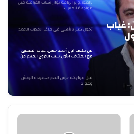
بالصور..وزير الرياضة يؤازر شباب الفراعنة قبل
مواجهة المغرب
 غياب
تحول كبير بالأهلي في ملف المدرب الجديد
ول
كأس
من ملعب اون أحمد حسن: غياب التنسيق
مع المنتخب الأول سبب الخروج المبكر من
كأس العرب
قبل مواجهة حرس الحدود…عودة الونش
وعواد
30 مليون جنيه ولاعب.. الخطيب يتدخل
شخصيًا لحسم صفقة حامد حمدان
لماذا
قرر
البنك
رسميًا.. مصر تتولى رئاسة اللجنة الحكومية