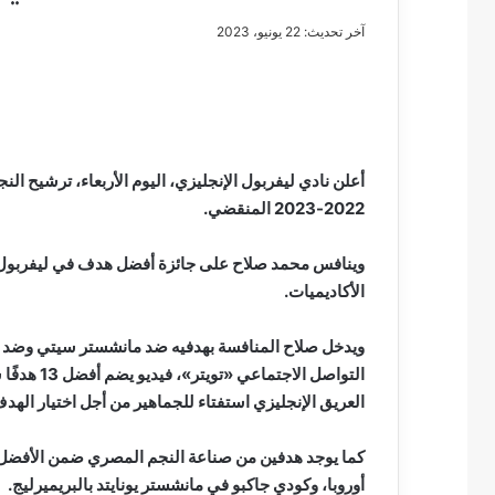
آخر تحديث: 22 يونيو، 2023
مصطفى
كامل
سيف
أعلن نادي ليفربول الإنجليزي، اليوم الأربعاء، ترشيح 
الدين
2022-2023 المنقضي.
….
يكتب
وينافس محمد صلاح على جائزة أفضل هدف في ليفربول خل
مايسه
الأكاديميات.
عطوه
مصطفى كامل سيف
كليوباترا
مايسه عطوه كليوبات
القرن
21
العريق الإنجليزي استفتاء للجماهير من أجل اختيار الهد
كما يوجد هدفين من صناعة النجم المصري ضمن الأفضل، 
أوروبا، وكودي جاكبو في مانشستر يونايتد بالبريميرليج.