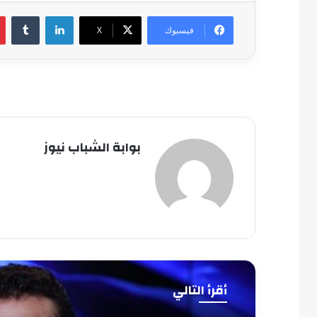
لينكدإن
فيسبوك
‫X
بوابة الشباب نيوز
أقرأ التالي