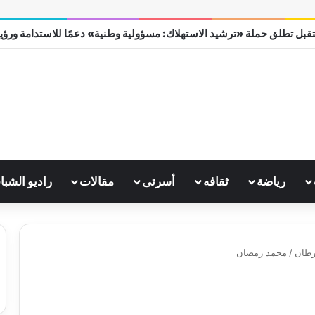
قبل تطلق حملة «ترشيد الاستهلاك: مسؤولية وطنية» دعمًا للاستدامة ورؤية مص
رياضة
ثقافه
أسرتى
مقالات
راديو الشبا
/
محمد رمضان