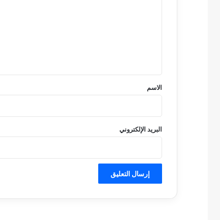
ت
ع
ل
ي
ق
*
الاسم
البريد الإلكتروني