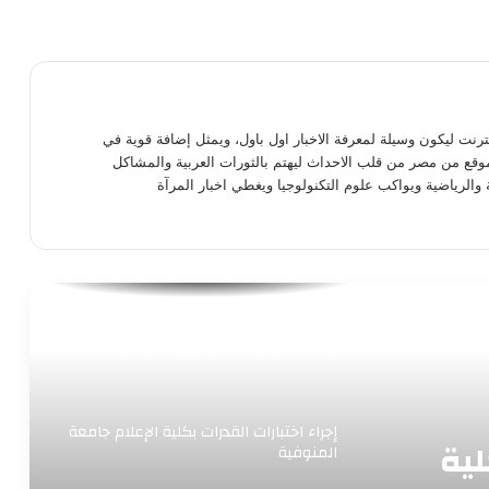
الدقهلية توقع بروتوكول تعاون مع مدير
صندوق العشوائيات لتطوير عدة مناطق
أهالى حى الزهور ببورسعيد يشتكون من
نترنت ليكون وسيلة لمعرفة الاخبار اول باول، ويمثل إضافة قوية في
تلف أعمدة الإنارة بالشوارع والميادين
موقع من مصر من قلب الاحداث ليهتم بالثورات العربية والمشاكل
 والرياضية ويواكب علوم التكنولوجيا ويغطي اخبار المرآة
بسبب طقس الغد.. تعطيل العمل فى
مدارس البحيرة وكفر الشيخ والغربية
“القومى للمرأة” بالإسكندرية ينظم ندوة
لتوعية السيدات بالانتخابات المقبلة
إجراء اختبارات القدرات بكلية الإعلام جامعة
لية
المنوفية