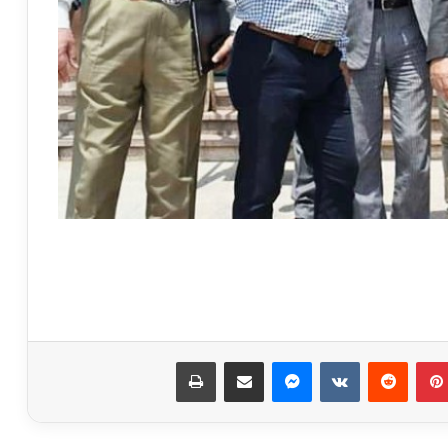
وزير القوى العاملة ومحافظ الشرقية
يسلمان 205 شهادات “أمان” للعمالة غير
المنتظمة
بينتيريست
ماسنجر
مشاركة عبر البريد
طباعة
أرقام قياسية فى معدلات حركة السفن
والشحن والتفريغ بميناء الإسكندرية