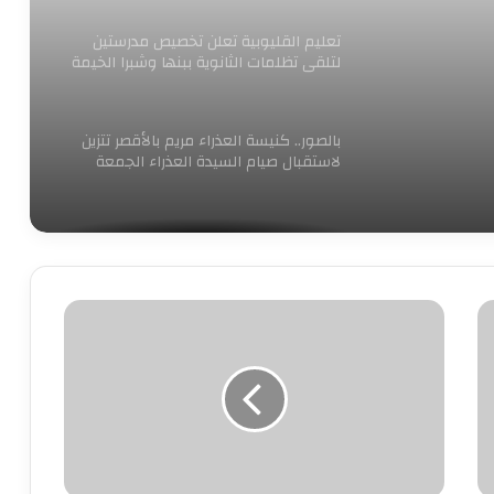
تعليم القليوبية تعلن تخصيص مدرستين
لتلقى تظلمات الثانوية ببنها وشبرا الخيمة
بالصور.. كنيسة العذراء مريم بالأقصر تتزين
لاستقبال صيام السيدة العذراء الجمعة
المقبل
محافظ القاهرة يحدد سعر المتر مقابل
التصالح في مخالفات البناء
أمن
الجيزة
وزير القوى العاملة ومحافظ الشرقية
يسلمان 205 شهادات “أمان” للعمالة غير
يكثف
المنتظمة
جهوده
لكشف
لغز
أرقام قياسية فى معدلات حركة السفن
سرقة
والشحن والتفريغ بميناء الإسكندرية
سيارة