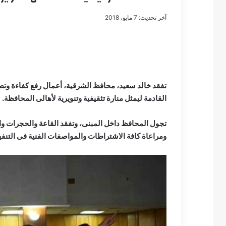
آخر تحديث: 7 مايو، 2018
مصطفى
كامل
سيف
تفقد خالد سعيد، محافظ الشرقية، أعمال رفع كفاءة وتطوير
الدين
القادمة ليمثل منارة تثقيفية وتنويرية لأهالى المحافظة.
….
يكتب
مايسه
تجول المحافظ داخل المبنى، وتفقد القاعة والحجرات وا
عطوه
ومراعاة كافة الاشتراطات والمواصفات الفنية فى التنفي
مصطفى كامل سيف
كليوباترا
مايسه عطوه كليوبات
القرن
21