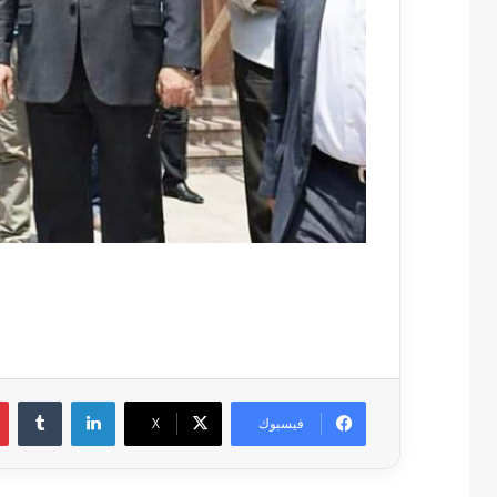
لينكدإن
فيسبوك
‫X