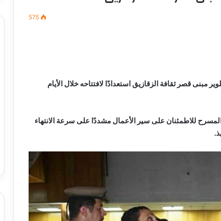
575
مصطفى
كامل
سيف
 مبنى قصر ثقافة الزقازيق استعدادًا لافتتاحه خلال الأيام
الدين
….
يكتب
ميلاد
لمسرح للاطمئنان على سير الأعمال مشددًا على سرعة الانتهاء
جديد
ذ.
 الدين …. يكتب
مصطفى كامل سيف الدين …. يكتب
را القرن 21
ميلاد جديد