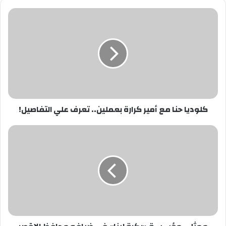
كلوديا
حنا
مع
أمير
كرارة
بعملين..
تعرف
علي
التفاصيل!
كلوديا حنا مع أمير كرارة بعملين.. تعرف علي التفاصيل!
ممثلى
مؤسسة
«بكرة
لينا»
فى
ضيافه
محافظ
الاقصر