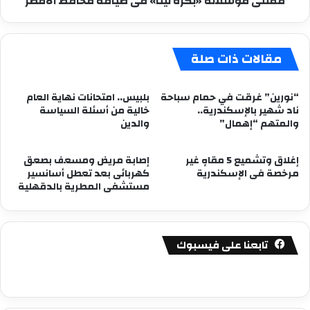
ممثلى مؤسسة «بكرة لينا» فى ضيافه محافظ الاقصر
مقالات ذات صلة
“نورين” غرقت في حمام سباحة
بلبيس.. امتحانات نهاية العام
ناد شهير بالإسكندرية..
خالية من أسئلة السياسة
والمتهم “إهمال”
والدين
إغلاق وتشميع 5 مقاهٍ غير
إصابة مريض ومسعف بصعق
مرخصة فى الإسكندرية
كهربائى بعد تعطل أسانسير
مستشفى المطرية بالدقهلية
تابعنا على فيسبوك