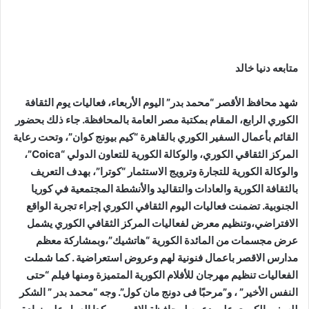
متابعه دنيا خالد
شهد محافظ الأقصر “محمد بدر” اليوم الأربعاء، فعاليات يوم الثقافة
الكوري الرابع، المقام بمكتبة مصر العامة بالمحافظة. جاء ذلك بحضور
القائم بأعمال السفير الكوري بالقاهرة “كيم بيونج كوان”، وتحت رعاية
المركز الثقاقي الكوري، والوكالة الكورية للتعاون الدولي “Coica”،
والوكالة الكورية للتجارة وترويج الاستثمار “كوترا”، بهدف التعريف
بالثقافة الكورية والعادات والتقاليد والأنشطة المجتمعية في كوريا
الجنوبية. تضمنت فعاليات اليوم الثقافي الكوري إجراء تجربة الواقع
الافتراضي،وتنظيم معرض لفعاليات المركز الثقافي الكوري يشمل
عرض مجسمات من المائدة الكورية “هاتشيك”،وبمشاركة معظم
مدارس الاقصر باعمال فنونية لهم وعروض استعراضية . كما شملت
الفعاليات تنظيم مهرجان للأفلام الكورية المتميزة ومنها فيلم “حتى
النفس الأخير” ، و”مرحبًا فى دونج مان كول”. وجه “محمد بدر ” الشكر