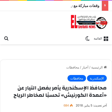
وقفات مباركة مع سورة الحج.. الجامع الأزهر يعقد اليوم ملتقى القضايا المعاصرة اليوم
بح
الوضع المظلم
القائمة
الرئيسية
/
أخبار
/
محافظات
الإسكندرية
محافظات
محافظ الإسكندرية يأمر بفصل التيار عن
«أعمدة الكورنيش» تحسبًا لمخاطر الرياح
آخر تحديث: 5 يناير، 2018
684