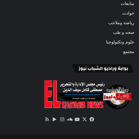
متابعات
حوادث
رياضة وملاعب
صحه و طب
علوم وتكنولوجيا
مجتمع
بوابة وراديو الشباب نيوز
‫X
فيسبوك
ساوند
‫YouTube
انستقرام
‏Google
ملخص
كلاود
Play
الموقع
RSS