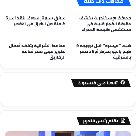
مقالات ذات صلة
محافظ الإسكندرية يكشف
سائق سيارة إسعاف ينقذ أسرة
حقيقة انفجار قنبلة في
كاملة من الغرق فى الاقصر
مستشفى كنيسة العذراء
ضبط “ميسره” قبل ترويجه 9
محافظ الشرقية يتفقد أعمال
كيلو بانجو بمركز أولاد صقر
تطوير مبنى قصر ثقافة
بالشرقية
الزقازيق
تابعنا على فيسبوك
بقلم رئيس التحرير
مصطفى
مص