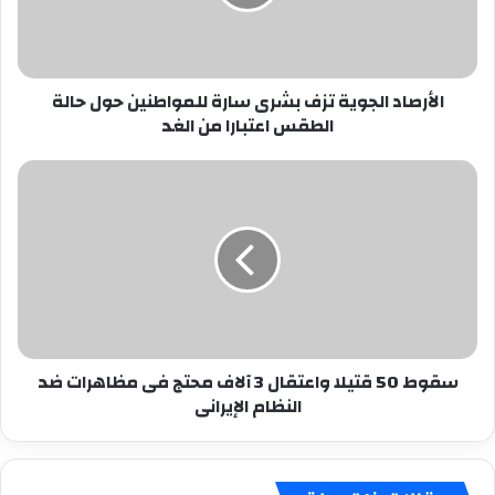
للمواطنين
حول
حالة
الطقس
الأرصاد الجوية تزف بشرى سارة للمواطنين حول حالة
اعتبارا
الطقس اعتبارا من الغد
من
الغد
سقوط
50
قتيلا
واعتقال
3
آلاف
محتج
فى
مظاهرات
سقوط 50 قتيلا واعتقال 3 آلاف محتج فى مظاهرات ضد
ضد
النظام الإيرانى
النظام
الإيرانى