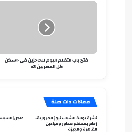
فتح
باب
التظلم
اليوم
للحاجزين
فى
«سكن
كل
المصريين
فتح باب التظلم اليوم للحاجزين فى «سكن
2»
كل المصريين 2»
مقالات ذات صلة
نشرة بوابة الشباب نيوز المرورية..
عاجل| السيسى 
زحام بمعظم محاور وميادين
القاهرة والجيزة