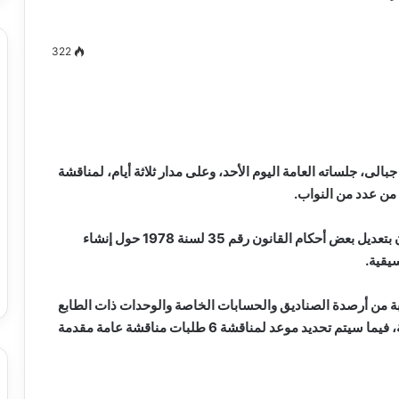
322
مصطفى
كامل
سيف
الدين
ى، جلساته العامة اليوم الأحد، وعلى مدار ثلاثة أيام، لمناقشة
….
ن عدد من النواب.
يكتب
ميلاد
جديد
ويناقش المجلس، خلال جلسة اليوم الأحد، مشروع قانون بتعديل بعض أحكام القانون رقم 35 لسنة 1978 حول إنشاء
 الدين …. يكتب
مصطفى كامل سيف الدين …. يكتب
سيقية.
را القرن 21
ميلاد جديد
سبة من أرصدة الصناديق والحسابات الخاصة والوحدات ذات الطابع
الخاص وفوائض الهيئات العامة إلى الخزانة العامة للدولة، فيما سيتم تحديد موعد لمناقشة 6 طلبات مناقشة عامة مقدمة