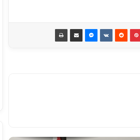
بدء الصمت الانتخابي لجولة إعادة المرحلة
الثانية من انتخابات مجلس النواب 2025
بينتيريست
ماسنجر
مشاركة عبر البريد
طباعة
الحكومة تبحث وضع حلول جذرية
للمشكلات المالية لـ”ماسبيرو” والصحف
القومية
وزير البترول يبحث تعزيز التعاون في مجالات
الطاقة والبترول والبتروكيماويات مع نظيره
البحريني
مصطفى مدبولي يستعرض مقترحات تطوير
المنطقة المحيطة بالقلعة ومنطقة الزبالين
بالقاهرة
بيان القائمة الوطنية من أجل مصر: نتمسك
بالعمل المشترك من أجل مصلحة البلد