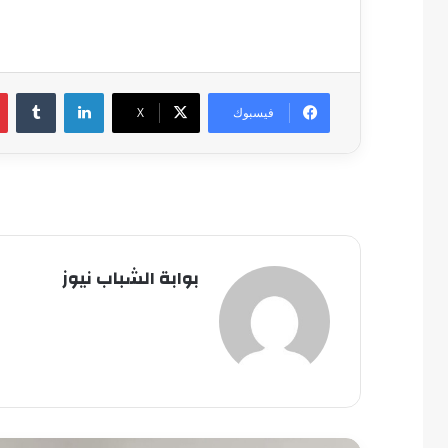
لينكدإن
فيسبوك
‫X
بوابة الشباب نيوز