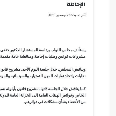
الإحاطة
آخر تحديث: 26 ديسمبر، 2021
مصطفى
كامل
سيف
الدين
يستأنف مجلس النواب برئاسة المستشار الدكتور حنفى جبال
….
مشروعات قوانين وطلبات إحاطة ومناقشة عامة مقدمة م
يكتب
مايسه
عطوه
مصطفى كامل سيف
كليوباترا
نقابات واتحاد نقابات المهن التمثيلية والسينمائية والمو
مايسه عطوه كليوبات
القرن
21
كما يناقش خلال الجلسة ذاتها، مشروع قانون بأيلولة ن
من الأعضاء بشأن مشكلات فى دوائرهم.