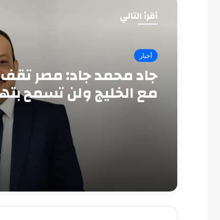
أقرأ التالي
أخبار
جاد محمد جاد: مصر تقف 
مع الخليج ولن تسمح بته
أمنه