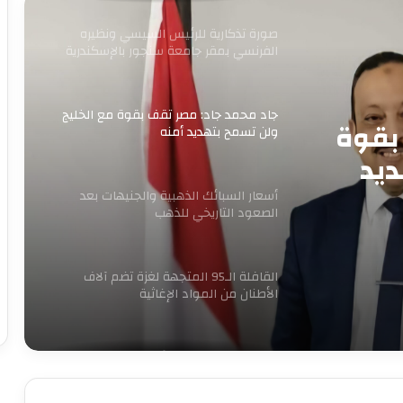
صورة تذكارية للرئيس السيسي ونظيره
الفرنسي بمقر جامعة سنجور بالإسكندرية
جاد محمد جاد: مصر تقف بقوة مع الخليج
بقوة
ولن تسمح بتهديد أمنه
ديد
أسعار السبائك الذهبية والجنيهات بعد
الصعود التاريخي للذهب
القافلة الـ95 المتجهة لغزة تضم آلاف
الأطنان من المواد الإغاثية
الكهرباء تنفي زيادة الأسعار وتغيير
العدادات: كل ما يُتداول غير صحيح