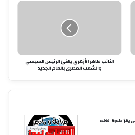
النائب
طاهر
بدء الصمت الانتخابي لجولة إعادة المرحلة
الأزهري
الثانية من انتخابات مجلس النواب 2025
يهنئ
الرئيس
السيسي
الحكومة تبحث وضع حلول جذرية
والشعب
للمشكلات المالية لـ”ماسبيرو” والصحف
المصرى
القومية
بالعام
النائب طاهر الأزهري يهنئ الرئيس السيسي
الجديد
وزير البترول يبحث تعزيز التعاون في مجالات
والشعب المصرى بالعام الجديد
الطاقة والبترول والبتروكيماويات مع نظيره
البحريني
مصطفى مدبولي يستعرض مقترحات تطوير
المنطقة المحيطة بالقلعة ومنطقة الزبالين
بالقاهرة
يقرّ علاوة الغلاء
بيان القائمة الوطنية من أجل مصر: نتمسك
بالعمل المشترك من أجل مصلحة البلد