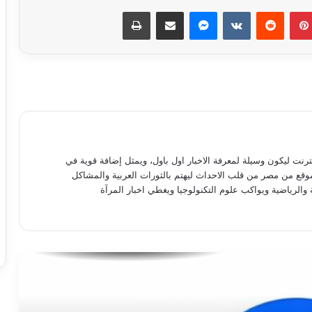
بينتيريست
ماسنجر
مشاركة عبر البريد
طباعة
إنستجرام تعتزم تقييد المحتوى الموصى به
للمستخدمين صغار السن
ميزة جديدة من آبل تحذر الأطفال من الصور
العارية
كيف تفتح أكثر من حساب واتساب على
نترنت ليكون وسيلة لمعرفة الاخبار اول باول، ويمثل إضافة قوية في
نفس الجهاز؟
موقع من مصر من قلب الاحداث ليهتم بالثورات العربية والمشاكل
 والرياضية ويواكب علوم التكنولوجيا ويغطي اخبار المرآة
واتساب.. فرصة أخيرة لقبول سياسات
الخصوصية الجديدة
دراسة: الأشخاص الذين يؤمنون بالأبراج قد
يكونون أقل ذكاء!