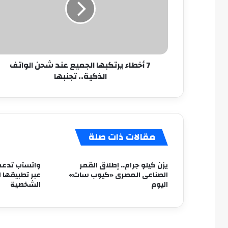
عند
شحن
الواتف
الذكية..
تجنبها
7 أخطاء يرتكبها الجميع عند شحن الواتف
الذكية.. تجنبها
مقالات ذات صلة
يزن كيلو جرام.. إطلاق القمر
واتسآب تدعم
الصناعى المصرى «كيوب سات»
عبر تطبيقها 
اليوم
الشخصية