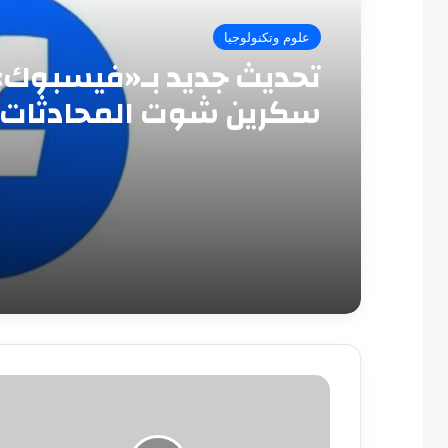
علوم وتكنولوجيا
تحديث جديد بـ«فيسبوك»
سكرين شوت المحادثات
7
أخطاء
يرتكبها
الجميع