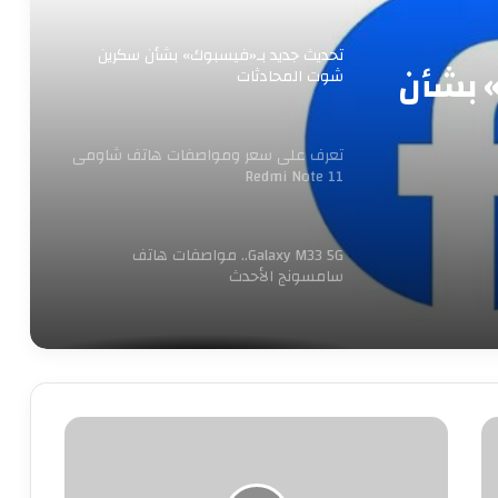
تحديث جديد بـ«فيسبوك» بشأن سكرين
 بشأن
شوت المحادثات
تعرف على سعر ومواصفات هاتف شاومى
Redmi Note 11
Galaxy M33 5G.. مواصفات هاتف
سامسونج الأحدث
عدم قبول دعوى حظر تطبيق تيك توك فى
مصر
"حفلة
كوميكس"
عمرو طلعت: الاتصالات وتكنولوجيا
المعلومات الأعلى نموا بين قطاعات
على
الدولة
السوشيال