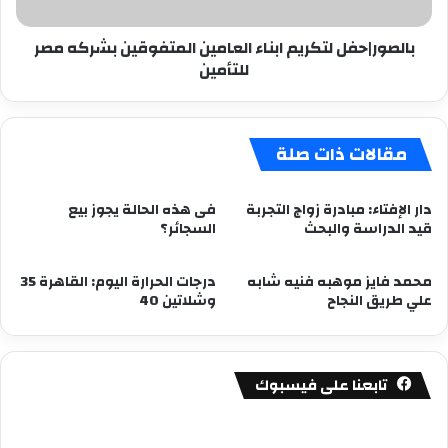
مصر
للتأمين
بالصور|حفل لتكريم ابناء العامين المتفوقين بشركه مصر
للتأمين
مقالات ذات صلة
دار الإفتاء: مبادرة زواج التجربة
فى هذه الحالة يجوز بيع
قيد الدراسة والبحث
السجائر؟
محمد فايز موهبه فنيه شابه
درجات الحرارة اليوم: القاهرة 35
علي طريق النجاح
وشلاتين 40
تابعنا على فيسبوك