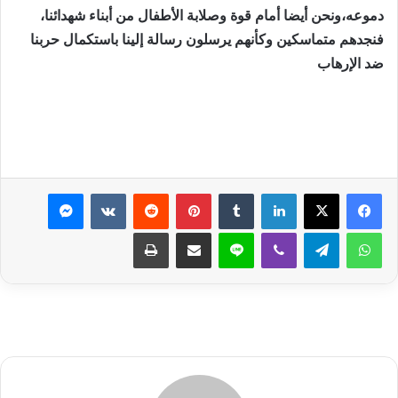
دموعه،ونحن أيضا أمام قوة وصلابة الأطفال من أبناء شهدائنا،
فنجدهم متماسكين وكأنهم يرسلون رسالة إلينا باستكمال حربنا
ضد الإرهاب
لينكدإن
بينتيريست
ماسنجر
واتساب
تيلقرام
ڤايبر
لاين
مشاركة عبر البريد
طباعة