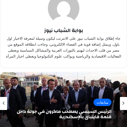
بوابة الشباب نيوز
جاء إطلاق بوابة الشباب نيوز على الانترنت ليكون وسيلة لمعرفة الاخبار اول
باول، ويمثل إضافة قوية في الفضاء الالكتروني، وجاءت انطلاقة الموقع من
مصر من قلب الاحداث ليهتم بالثورات العربية والمشاكل السياسية ويغطى
الفعاليات الاقتصادية والرياضية ويواكب علوم التكنولوجيا ويغطي اخبار المرآة
متابعات
الرئيس السيسي يصطحب ماكرون في جولة داخل
قلعة قايتباي بالإسكندرية