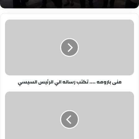
منى
بارومه
....
تكتب
رساله
الي
الرئيس
السيسي
منى بارومه .... تكتب رساله الي الرئيس السيسي
بالصور|
حفل
لتكريم
ابناء
العامين
المتفوقين
بشركه