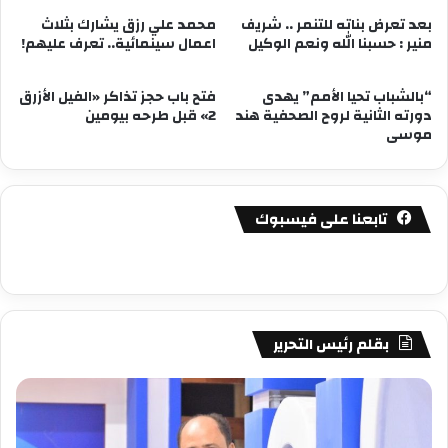
بعد تعرض بناته للتنمر .. شريف
محمد علي رزق يشارك بثلاث
منير : حسبنا الله ونعم الوكيل
اعمال سينمائية.. تعرف عليهم!
“بالشباب تحيا الأمم” يهدى
فتح باب حجز تذاكر «الفيل الأزرق
دورته الثانية لروح الصحفية هند
2» قبل طرحه بيومين
موسى
تابعنا على فيسبوك
بقلم رئيس التحرير
مصطفى
مص
كامل
كام
سيف
سي