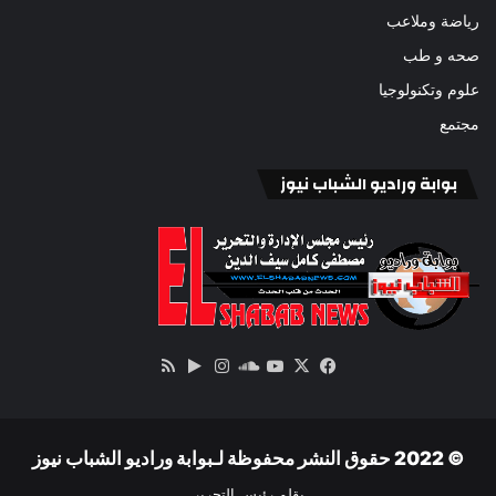
رياضة وملاعب
صحه و طب
علوم وتكنولوجيا
مجتمع
بوابة وراديو الشباب نيوز
‫X
فيسبوك
ساوند
‫YouTube
انستقرام
‏Google
ملخص
كلاود
Play
الموقع
RSS
© 2022 حقوق النشر محفوظة لـبوابة وراديو الشباب نيوز
بقلم رئيس التحرير