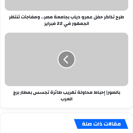
ومفاجآت
تنتظر
طرح تذاكر حفل عمرو دياب بجامعة مصر.. ومفاجآت تنتظر
الجمهور
الجمهور في 22 فبراير
في
22
فبراير
بالصور|
إحباط
محاولة
تهريب
طائرة
تجسس
بمطار
برج
العرب
بالصور| إحباط محاولة تهريب طائرة تجسس بمطار برج
العرب
مقالات ذات صلة