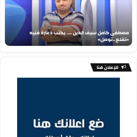
الدين
الد
….
….
يكتب
يكت
دعارة
عيد
فنيه
المي
مصطفى كامل سيف الدين …. يكتب دعارة فنيه
«تقلع..توصل»
الم
«تقلع..توصل»
م
للإعلان هنا