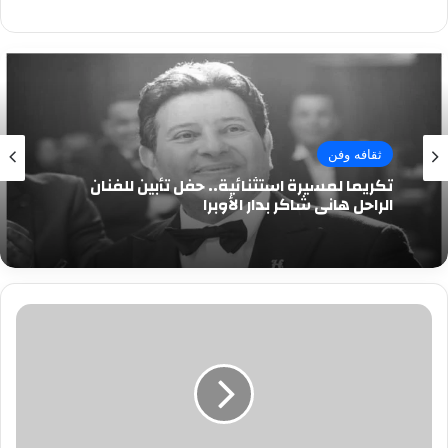
ثقافه وفن
تكريما لمسيرة استثنائية.. حفل تأبين للفنان
الراحل هاني شاكر بدار الأوبرا
طرح
تذاكر
حفل
عمرو
دياب
بجامعة
مصر..