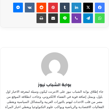
لينكدإن
بينتيريست
ماسنجر
واتساب
تيلقرام
ڤايبر
لاين
مشاركة عبر البريد
طباعة
بوابة الشباب نيوز
جاء إطلاق بوابة الشباب نيوز على الانترنت ليكون وسيلة لمعرفة الاخبار اول
باول، ويمثل إضافة قوية في الفضاء الالكتروني، وجاءت انطلاقة الموقع من
مصر من قلب الاحداث ليهتم بالثورات العربية والمشاكل السياسية ويغطى
الفعاليات الاقتصادية والرياضية ويواكب علوم التكنولوجيا ويغطي اخبار المرآة