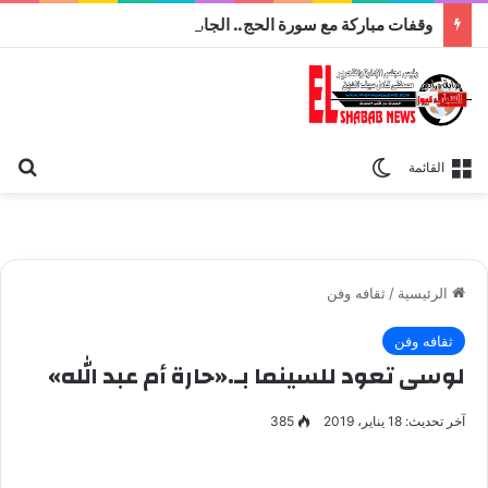
وقفات مباركة مع سورة الحج.. الجامع الأزهر يعقد اليوم ملتقى القضايا المعاصرة اليوم
بح
الوضع المظلم
القائمة
الرئيسية
/
ثقافه وفن
ثقافه وفن
لوسى تعود للسينما بـ.«حارة أم عبد الله»
آخر تحديث: 18 يناير، 2019
385