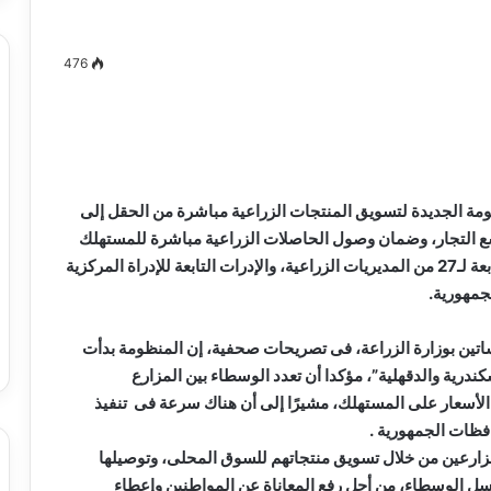
476
مصطفى
كامل
سيف
الدين
مة الجديدة لتسويق المنتجات الزراعية مباشرة من الحقل إلى
….
 التجار، وضمان وصول الحاصلات الزراعية مباشرة للمستهلك
يكتب
بسعرها الحقيقى من خلال منافذ تسويق الخضراوات التابعة لـ27 من المديريات الزراعية، والإدرات التابعة للإدراة المركزية
ميلاد
جديد
جمهورية.
 الدين …. يكتب
مصطفى كامل سيف الدين …. يكتب
را القرن 21
ميلاد جديد
اتين بوزارة الزراعة، فى تصريحات صحفية، إن المنظومة بدأت
ندرية والدقهلية”، مؤكدا أن تعدد الوسطاء بين المزارع
الأسعار على المستهلك، مشيرًا إلى أن هناك سرعة فى تنفيذ
افظات الجمهورية
.
رعين من خلال تسويق منتجاتهم للسوق المحلى، وتوصيلها
سل الوسطاء، من أجل رفع المعاناة عن المواطنين وإعطاء