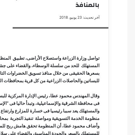
بالمنافذ
آخر تحديث: 23 يونيو، 2018
الدكتور عز الدين أبوستيت وزير الزراعة واستصلاح الأراضي
مصطفى
كامل
سيف
الدين
تواصل وزارة الزراعة واستصلاح الأراضى، تطبيق المنظو
….
المستهلك للحد من سلسلة الوسطاء، والقضاء على جشع
يكتب
مايسه
عطوه
للبساتين والحاصلات الزراعية من كل قرية بمحافظات ال
مصطفى كامل سيف
كليوباترا
مايسه عطوه كليوبات
القرن
وقال المهندس محمود عطا، رئيس الإدارة المركزية للبس
21
فى محافظة الشرقية والإسماعيلية، وتبدأ حاليا فى “الإسك
والمستهلك يعد سببا رئيسيا فى خسارة للمزارع وارتفاع 
منظومة الخدمة التسويقية ومواصلة تنفيذ التجربة بمح
وأضاف محمود عطا، أن المنظومة تحقق هامش ربح للمزا
للمستهلك بالسعر والجودة المناسبة، والقضاء على سلا