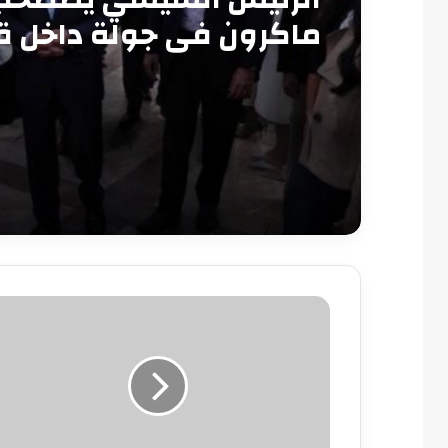
ماكرون في جولة داخل ق
قايتباي بالإسكندرية
وزير
القوى
العاملة
يتابع
اليوم
تقديم
أوراق