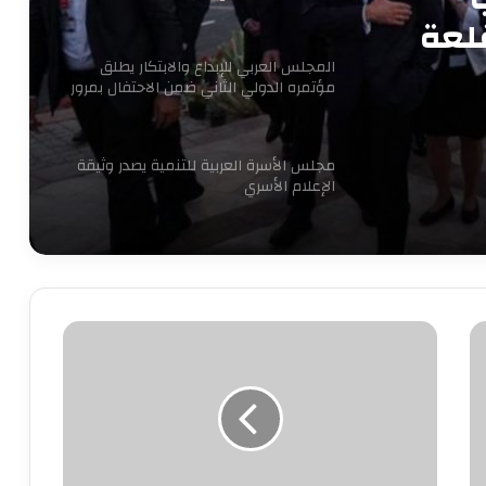
لعة
المجلس العربي للإبداع والابتكار يطلق
مؤتمره الدولي الثاني ضمن الاحتفال بمرور
16 عاما للتنمية المستدامة
مجلس الأسرة العربية للتنمية يصدر وثيقة
الإعلام الأسري
7 سبتمبر.. حفل توقيع ومناقشة كتاب
“قبل المأذون” للدكتورة آمال إبراهيم
اليوم..
الأهلى
نجاحات مستمره للمجموعه المصريه
يطرح
السويسريه
«استمارة
اختبارات
الناشئين»
ابو عقيل والحمزاوي يهنئان رافت السمان
على
بتوليه منصب وكيل تضامن الجيزه ويبحثان