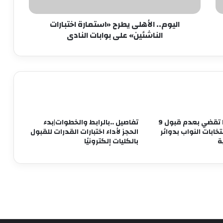
بوابات
سبل التعاون بينهما
النادى
اليوم.. الأهلى يطرح «استمارة اختبارات
طاقة نور تعاون جديد بين بإيدي مصرية
الناشئين» على بوابات النادى
وعملوها ازاي
أهالي الطالبية يعلنون في مؤتمر حاشد
دعمهم لمرشحي «مستقبل وطن»
بانتخابات «الشيوخ»
الإدارية العليا تقضي بعدم قبول 9
تفاصيل ..بالرابط والخطوات|بدء
من التعليم تبدأ الثورة.. ومن الفيوم نُطلق
ابات النواب بدوائر
الحجز لأداء اختبارات القدرات للقبول
أول مدرسة لصناعة غذاء المستقبل
ة
بالكليات إلكترونيًا
مجدى البدوي: زيارة ماكرون لمصر تعد
ترسيخا لقوة العلاقات بين مصر وفرنسا
الرئيس السيسي يصطحب ماكرون في جولة
داخل قلعة قايتباي بالإسكندرية