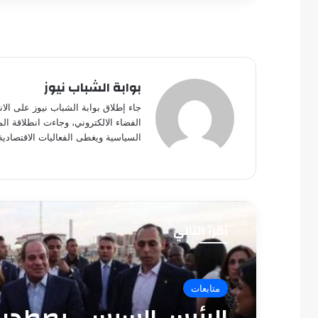
بوابة الشباب نيوز
جاء إطلاق بوابة الشباب نيوز على الا
الفضاء الالكتروني، وجاءت انطلاقة ال
السياسية ويغطى الفعاليات الاقتصادية
أقرأ التالي
متابعات
الرئيس السيسي يصطحب