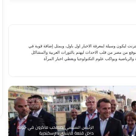
سبل التعاون بينهما
طاقة نور تعاون جديد بين بإيدي مصرية
وعملوها ازاي
أهالي الطالبية يعلنون في مؤتمر حاشد
نترنت ليكون وسيلة لمعرفة الاخبار اول باول، ويمثل إضافة قوية في
دعمهم لمرشحي «مستقبل وطن»
موقع من مصر من قلب الاحداث ليهتم بالثورات العربية والمشاكل
بانتخابات «الشيوخ»
 والرياضية ويواكب علوم التكنولوجيا ويغطي اخبار المرآة
من التعليم تبدأ الثورة.. ومن الفيوم نُطلق
أول مدرسة لصناعة غذاء المستقبل
مجدى البدوي: زيارة ماكرون لمصر تعد
ترسيخا لقوة العلاقات بين مصر وفرنسا
الرئيس السيسي يصطحب ماكرون في جولة
داخل قلعة قايتباي بالإسكندرية