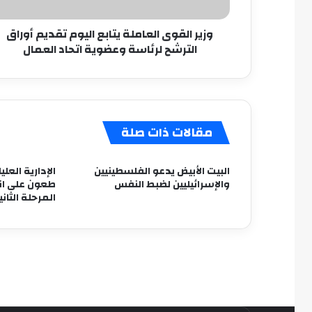
الترشح
لرئاسة
وزير القوى العاملة يتابع اليوم تقديم أوراق
وعضوية
الترشح لرئاسة وعضوية اتحاد العمال
اتحاد
العمال
مقالات ذات صلة
البيت الأبيض يدعو الفلسطينيين
والإسرائيليين لضبط النفس
طعون على انتخ
المرحلة الثاني