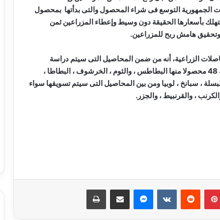
ت الجمهورية التوسع فى شراء المحصول والتى بدأتها بمحصول
تهلك بأسعارها الحقيقة دون وسيط وإعطاء المزراعين ثمن
 وتحقيق هامش ربح للمزراعين.
حاصلات الزراعية، أنه من ضمن المحاصيل التى سيتم دراسة
تسويقها من المزراع إلى منافذ مديريات الزراعة، والبلغة 48 محصولا منها البطاطس ، والثوم ، الخرشوف ، البطاطا ،
البسلة ، سبانخ ، لوبيا ومن بين المحاصيل التى سيتم تسويقها سواء
الكرنب ، والقرنبيط ، والجزر.
نجاحات مستمره للمجموعه المصريه
السويسريه
بينتيريست
ماسنجر
مشاركة عبر البريد
طباعة
ابو عقيل والحمزاوي يهنئان رافت السمان
بتوليه منصب وكيل تضامن الجيزه ويبحثان