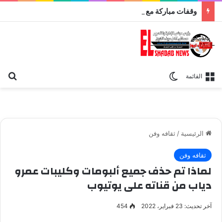
وقفات مباركة مع سورة الحج.. الجامع الأزهر يعقد اليوم ملتقى القضايا المعاصرة اليوم
بح
الوضع المظلم
القائمة
الرئيسية
/
ثقافه وفن
ثقافه وفن
لماذا تم حذف جميع ألبومات وكليبات عمرو
دياب من قناته على يوتيوب
آخر تحديث: 23 فبراير، 2022
454