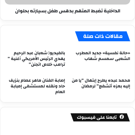
الداخلية تضبط المتهم بدهس طفل بسيارته بحلوان
مقالات ذات صلة
«حالة نفسية» جديد المطرب
بالفيديو| شعبان عبد الرحيم
الشعبى سمسم شهاب
يهدي الرئيس الأمريكي أغنية ”
ترامب خلاص اتجنن”
محمد عبده يطرح إبتهال “يا من
إصابة الفنان ماهر عصام بنزيف
إليه بعزه أتشفع” لرمضان
حاد ونقله لمستشفى إمبابة
العام
تابعنا على فيسبوك