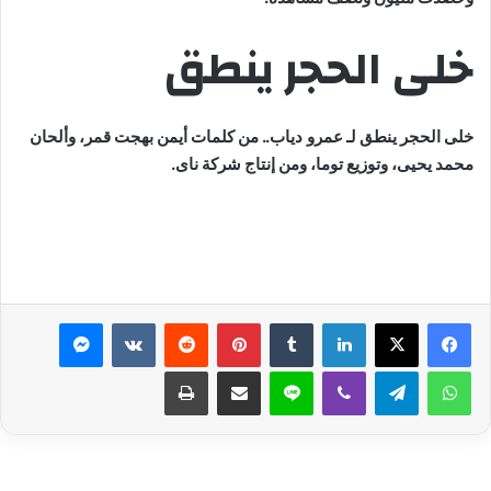
خلى الحجر ينطق
خلى الحجر ينطق لـ
عمرو دياب
.. من كلمات أيمن بهجت قمر، وألحان
محمد يحيى، وتوزيع توما، ومن إنتاج شركة ناى.
لينكدإن
بينتيريست
ماسنجر
واتساب
تيلقرام
ڤايبر
لاين
مشاركة عبر البريد
طباعة