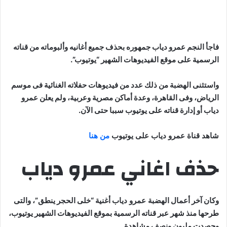
فاجأ النجم عمرو دياب جمهوره بحذف جميع أغانيه وألبوماته من قناته
الرسمية على موقع الفيديوهات الشهير “يوتيوب”.
واستثنى
الهضبة
من ذلك عدد من فيديوهات حفلاته الغنائية فى موسم
الرياض، وفى القاهرة، وعدة أماكن مصرية وعربية، ولم يعلن
عمرو
دياب
أو إدارة قناته على
يوتيوب
سببا حتى الآن.
شاهد قناة عمرو دياب على يوتيوب
من هنا
حذف اغاني عمرو دياب
وكان آخر أعمال
الهضبة عمرو دياب
أغنية “خلى الحجر ينطق”، والتى
طرحها منذ شهر عبر قناته الرسمية بموقع الفيديوهات الشهير يوتيوب،
وحصدت مليون ونصف مشاهدة.