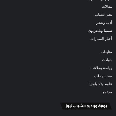
مقالات
نجم الشباب
أدب وشعر
سينما وتليفزيون
أخبار السيارات
متابعات
حوادث
رياضة وملاعب
صحه و طب
علوم وتكنولوجيا
مجتمع
بوابة وراديو الشباب نيوز