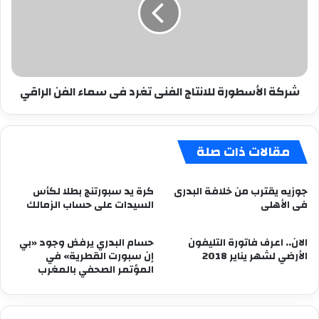
تغرد
فى
سماء
الفن
الراقي
شركة الأسطورة للانتاج الفنى تغرد فى سماء الفن الراقي
مقالات ذات صلة
جوزيه يقترب من خلافة البدرى
كرة يد سبورتنج بطلا لكأس
فى الأهلى
السيدات على حساب الزمالك
الان.. اعرف فاتورة التليفون
حسام البدري يرفض وجود «بي
الأرضي لشهر يناير 2018
إن سبورت القطرية» في
المؤتمر الصحفي بالمغرب