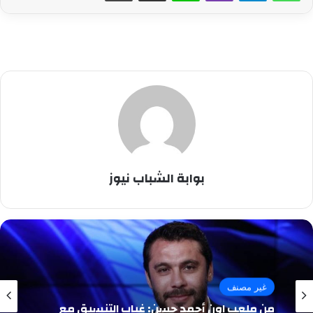
بوابة الشباب نيوز
غير مصنف
من ملعب اون أحمد حسن: غياب التنسيق مع