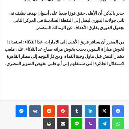
جدير بالذكر، أن الأهلى حقق فوزا صعبا على أسوان بهدف نظيف فى
ثانى جولات الدورى ليصل إلى النقطة السادسة فى المركز الثانى
بجدول الدورى بفارق الأهداف عن الزمالك المتصدر.
من المقرر أن يسافر فريق الأهلى إلى الإمارات، غدا الثلاثاء؛ استعدادا
لخوض مباراة السوبر، بحيث يخوض مرانه صباح غد الثلاثاء، على ملعب
مختار التتش قبل تناول وجبة الغداء، ومن ثمَّ التوجه إلى مطار القاهرة
لاستقلال الطائرة التى ستنقلهم إلى أبو ظبى لخوض السوبر المصرى.
لينكدإن
بينتيريست
ماسنجر
واتساب
تيلقرام
ڤايبر
لاين
مشاركة عبر البريد
طباعة