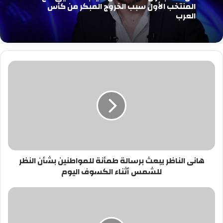
المنتخب الأول سبب الخروج المبكر من كأس
العرب
هانى
الناظر
يبعث
برسالة
طمأنة
للمواطنين
بشأن
النظر
للشمس
هانى الناظر يبعث برسالة طمأنة للمواطنين بشأن النظر
أثناء
للشمس أثناء الكسوف اليوم
الكسوف
اليوم
شركة
الأسطورة
للانتاج
الفنى