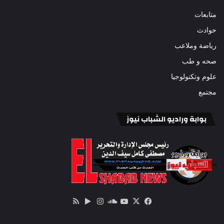
متابعات
حوادث
رياضة وملاعب
صحه و طب
علوم وتكنولوجيا
مجتمع
بوابة وراديو الشباب نيوز
‫X
فيسبوك
ساوند
‫YouTube
انستقرام
‏Google
ملخص
كلاود
Play
الموقع