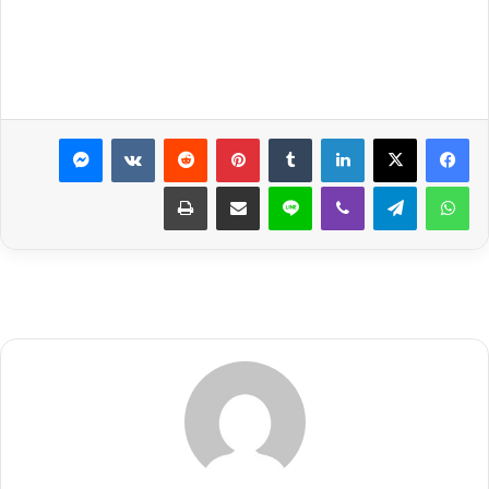
لينكدإن
بينتيريست
ماسنجر
واتساب
تيلقرام
ڤايبر
لاين
مشاركة عبر البريد
طباعة