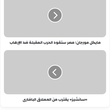
مورجان:
مصر
ستقود
الحرب
المقبلة
ضد
الإرهاب
مايكل مورجان: مصر ستقود الحرب المقبلة ضد الإرهاب
«سانشيز»
يقترب
من
العملاق
البافارى
«سانشيز» يقترب من العملاق البافارى