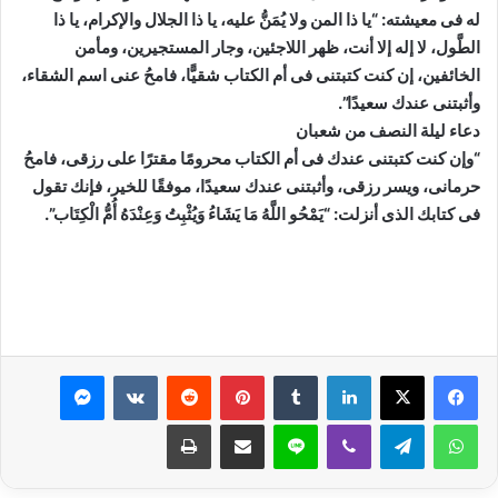
له فى معيشته: “يا ذا المن ولا يُمَنُّ عليه، يا ذا الجلال والإكرام، يا ذا
الطَّول، لا إله إلا أنت، ظهر اللاجئين، وجار المستجيرين، ومأمن
الخائفين، إن كنت كتبتنى فى أم الكتاب شقيًّا، فامحُ عنى اسم الشقاء،
وأثبتنى عندك سعيدًا”.
دعاء ليلة النصف من شعبان
“وإن كنت كتبتنى عندك فى أم الكتاب محرومًا مقترًا على رزقى، فامحُ
حرمانى، ويسر رزقى، وأثبتنى عندك سعيدًا، موفقًا للخير، فإنك تقول
فى كتابك الذى أنزلت: “يَمْحُو اللَّهُ مَا يَشَاءُ وَيُثْبِتُ وَعِنْدَهُ أُمُّ الْكِتَاب”.
لينكدإن
بينتيريست
ماسنجر
واتساب
تيلقرام
ڤايبر
لاين
مشاركة عبر البريد
طباعة