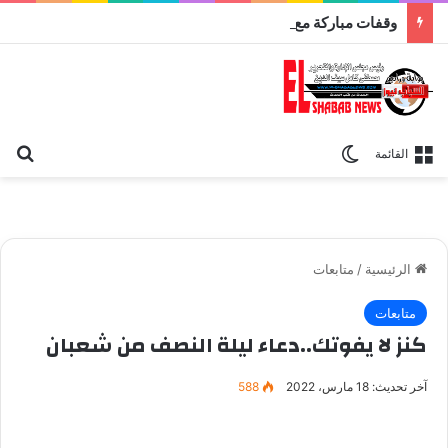
وقفات مباركة مع سورة الحج.. الجامع الأزهر يعقد اليوم ملتقى القضايا المعاصرة اليوم
بح
الوضع المظلم
القائمة
الرئيسية
/
متابعات
متابعات
كنز لا يفوتك..دعاء ليلة النصف من شعبان
آخر تحديث: 18 مارس، 2022
588