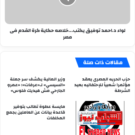
كرة
القدم
فى
مصر
لواء د.احمد توفيق يكتب...خلاصه حكاية كرة القدم فى
مصر
مقالات ذات صلة
حزب الحريه المصرى يعقد
وزير المالية يكشف سر جملة
مؤتمرا شعبياً للإحتفاليه بعيد
«السيسي» لـ«عرفات»: «عمرو
الشرطة
الجارحي مش هيديك فلوس»
مايسة عطوة تطالب بتوفير
قاعدة بيانات عن العاملين بجمع
المخلفات