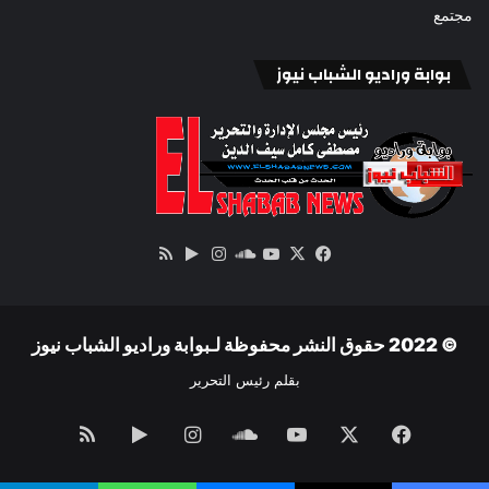
مجتمع
بوابة وراديو الشباب نيوز
‫X
فيسبوك
ساوند
‫YouTube
انستقرام
‏Google
ملخص
كلاود
Play
الموقع
RSS
© 2022 حقوق النشر محفوظة لـبوابة وراديو الشباب نيوز
بقلم رئيس التحرير
فيسبوك
‫X
‫YouTube
ساوند
انستقرام
‏Google
ملخص
كلاود
Play
الموقع