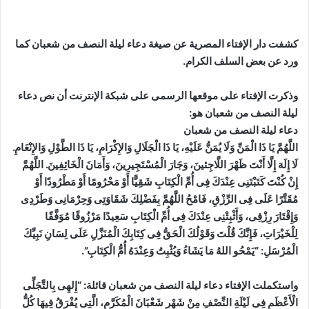
كشفت دار الإفتاء المصرية عن صيغة دعاء ليلة النصف من شعبان كما
ورد عن بعض السلف الكرام.
وذكرت الإفتاء على موقعها الرسمى على شبكة الإنترنت أن نص دعاء
ليلة النصف من شعبان هو:
دعاء ليلة النصف من شعبان
اللَّهُمَّ يَا ذَا الْمَنِّ وَلَا يُمَنُّ عَلَيْهِ، يَا ذَا الْجَلَالِ وَالإِكْرَامِ، يَا ذَا الطَّوْلِ وَالإِنْعَامِ.
لَا إِلَهَ إِلَّا أَنْتَ ظَهْرَ اللَّاجِئينَ، وَجَارَ الْمُسْتَجِيرِينَ، وَأَمَانَ الْخَائِفِينَ. اللَّهُمَّ
إِنْ كُنْتَ كَتَبْتَنِى عِنْدَكَ فِى أُمِّ الْكِتَابِ شَقِيًّا أَوْ مَحْرُومًا أَوْ مَطْرُودًا أَوْ
مُقَتَّرًا عَلَى فِى الرِّزْقِ، فَامْحُ اللَّهُمَّ بِفَضْلِكَ شَقَاوَتِى وَحِرْمَانِى وَطَرْدِى
وَإِقْتَارَ رِزْقِى، وَأَثْبِتْنِى عِنْدَكَ فِى أُمِّ الْكِتَابِ سَعِيدًا مَرْزُوقًا مُوَفَّقًا
لِلْخَيْرَاتِ، فَإِنَّكَ قُلْتَ وَقَوْلُكَ الْحَقُّ فِى كِتَابِكَ الْمُنَزَّلِ عَلَى لِسَانِ نَبِيِّكَ
الْمُرْسَلِ: “يَمْحُو اللهُ مَا يَشَاءُ وَيُثْبِتُ وَعِنْدَهُ أُمُّ الْكِتَابِ”.
واستكملت الإفتاء دعاء ليلة النصف من شعبان قائلة: “إِلهِى بِالتَّجَلِّى
الْأَعْظَمِ فِى لَيْلَةِ النِّصْفِ مِنْ شَهْرِ شَعْبَانَ الْمُكَرَّمِ، الَّتِى يُفْرَقُ فِيهَا كُلُّ