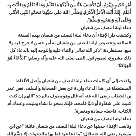
أَمْرٍ حَكِيمٍ وَيُبْرَمُ، أَنْ تَكْشِفَ عَنَّا مِنَ الْبَلَاءِ مَا نَعْلَمُ وَمَا لَا نَعْلَمُ وَمَا أَنْتَ بِهِ
أَعْلَمُ، إِنَّكَ أَنْتَ الْأَعَزُّ الْأَكْرَمُ. وَصَلَّى اللهُ عَلَى سَيِّدِنَا مُحَمَّدٍ النَّبِى الأُمِّى
وَعَلَى آلِهِ وَصَحْبِهِ وَسَلَّمَ”.
دعاء ليلة النصف من شعبان
وكشفت دار الإفتاء أن دعاء ليلة النصف من شعبان يهذه الصيغة
السالفة وتخصيص ليلة النصف من شعبان به أمر حسن لا حرج فيه ولا
منع، مستطردة: “ذكر الله تعالى والثناء عليه والتوجه إليه بالدعاء كل
ذلك مشروع، لعموم قول النبى صلى الله عليه وآله وسلم: “الدُّعَاءُ هُوَ
العِبَادَةُ”.
ولفتت إلى أن كلمات دعاء ليلة النصف من شعبان وأصل الألفاظ
المستعملة فى هذا الدعاء واردة عن بعض الصحابة والسلف، فعن عمر
بن الخطاب رضى الله عنه أنه قال وهو يطوف بالبيت: “اللهم إن كنت
كتبت على شقاوة أو ذنبًا فامحه، فإنك تمحو ما تشاء وتثبت، وعندك أم
الكتاب، فاجعله سعادة ومغفرة”.
دعاء ليله النصف من شعبان
وتابعت الإفتاء حديثها عن دعاء ليلة النصف من شعبان قائلة: “عن ابن
مسعود رضى الله عنه قال: “ما دعا عبد قط بهذه الدعوات إلا وَسَّع الله