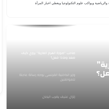
 والرياضية ويواكب علوم التكنولوجيا ويغطي اخبار المرآة
إخلاء جامعة تكساس فى دالاس بالولايات
المتحدة بعد تهديد بوجود قنبلة
مواقف متضاربة في غضون ساعات
فوضوية ترامب تعكس تحرره من مستشاريه
صاحب “صورة الهرم العارية” يروي كيف
صعد وماذا فعل؟
ية”
عل؟
وزير الداخلية الفرنسى يوجه رسالة عاجلة
للمواطنين
زلزال عنيف يضرب اليابان