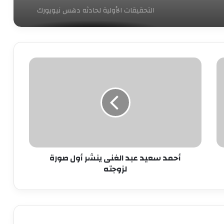
التحقيقات الأولية لحادثه دهس نيويورك
بعد «رخصة القيادة».. المرأة السعودية
محرومة من 7 أشياء أخرى
أحمد
سعيد
عبد
أول فيديو للحظة القبض على المشتبه به
الغنى
فى تفجير مترو لندن
ينشر
أول
صورة
عاجل| العراق.. سماع دوى انفجارين
لزوجته
أحمد سعيد عبد الغنى ينشر أول صورة
لزوجته
عاجل| الاحتلال يقتحم باحات المسجد
الأقصى مجددًا
إخلاء جامعة تكساس فى دالاس بالولايات