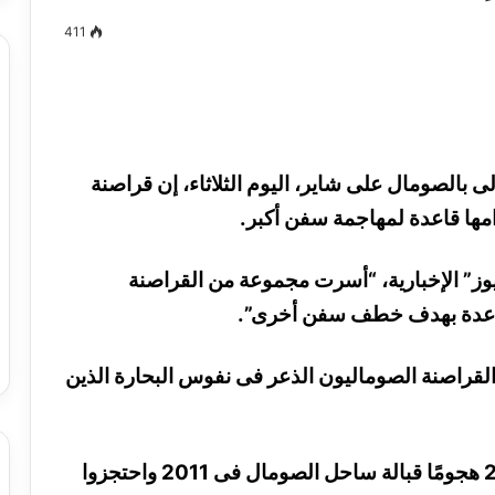
411
مصطفى
كامل
سيف
ى بالصومال على شاير، اليوم الثلاثاء، إن قراصنة
الدين
مها قاعدة لمهاجمة سفن أكبر.
….
يكتب
ميلاد
وز” الإخبارية، “أسرت مجموعة من القراصنة
جديد
 الدين …. يكتب
مصطفى كامل سيف الدين …. يكتب
 قاعدة بهدف خطف سفن أخرى”.
را القرن 21
ميلاد جديد
ار القراصنة الصوماليون الذعر فى نفوس البحارة الذين
ويقول المكتب البحرى الدولى إنهم شنوا 237 هجومًا قبالة ساحل الصومال فى 2011 واحتجزوا