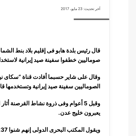
آخر تحديث: 23 مايو، 2017
قراصنة الصومال
مصطفى
كامل
سيف
قال رئيس بلدة هابو فى إقليم بلاد بنط الشمال
الدين
صوماليين خطفوا سفينة صيد إيرانية لاستخدا
….
يكتب
مايسه
وقال على شاير حسبما أفادت قناة “سكاى ني
عطوه
مصطفى كامل سيف
الصوماليين سفينة صيد إيرانية وتستخدمها
كليوباترا
مايسه عطوه كليوبات
القرن
21
وقبل 5 أعوام وفى ذروة نشاط القرصنة أث
يعبرون خليج عدن.