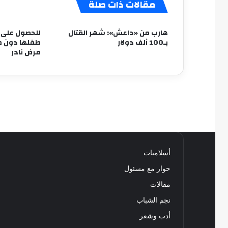
مقالات ذات صلة
هارب من «داعش»: شهر القتال
للحصول على ت
بـ100 ألف دولار
طفلها دون طع
مرض نادر
أسلاميات
حوار مع مسئول
مقالات
نجم الشباب
أدب وشعر