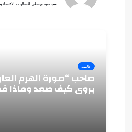
السياسية ويغطى الفعاليات الاقتصادية
أقرأ التالي
عالميه
صاحب “صورة الهرم العار
يروي كيف صعد وماذا ف