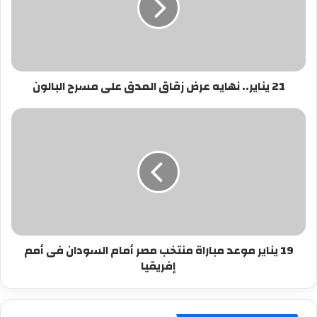
زقاق
المدق
على
مسرح
البالون
21 يناير.. نهايه عرض زقاق المدق على مسرح البالون
19
يناير
موعد
مباراة
منتخب
مصر
أمام
السودان
فى
19 يناير موعد مباراة منتخب مصر أمام السودان فى أمم
أمم
إفريقيا
إفريقيا