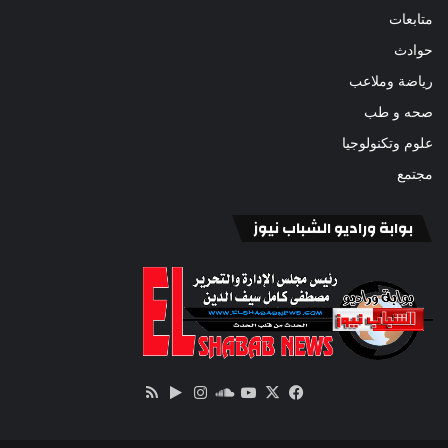
متابعات
حوادث
رياضة وملاعب
صحه و طب
علوم وتكنولوجيا
مجتمع
بوابة وراديو الشباب نيوز
‫X
فيسبوك
ساوند
‫YouTube
انستقرام
‏Google
ملخص
كلاود
Play
الموقع
RSS