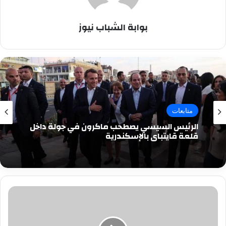
بوابة الشباب نيوز
متابعات
الرئيس السيسي يصطحب ماكرون في جولة داخل
قلعة قايتباي بالإسكندرية
21
يناير..
نهايه
عرض