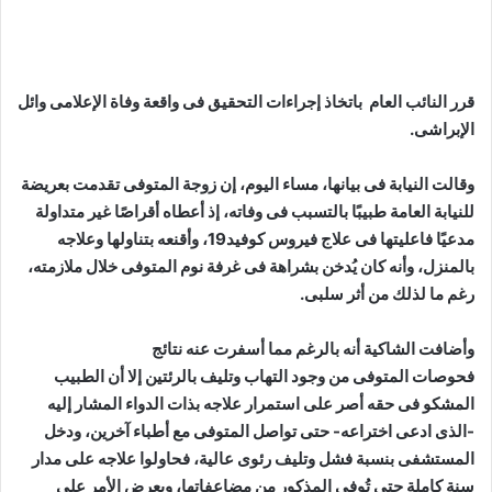
قرر النائب العام باتخاذ إجراءات التحقيق فى واقعة وفاة الإعلامى وائل
الإبراشى.
وقالت النيابة فى بيانها، مساء اليوم، إن زوجة المتوفى تقدمت بعريضة
للنيابة العامة طبيبًا بالتسبب فى وفاته، إذ أعطاه أقراصًا غير متداولة
مدعيًا فاعليتها فى علاج فيروس كوفيد19، وأقنعه بتناولها وعلاجه
بالمنزل، وأنه كان يُدخن بشراهة فى غرفة نوم المتوفى خلال ملازمته،
رغم ما لذلك من أثر سلبى.
وأضافت الشاكية أنه بالرغم مما أسفرت عنه نتائج
فحوصات المتوفى من وجود التهاب وتليف بالرئتين إلا أن الطبيب
المشكو فى حقه أصر على استمرار علاجه بذات الدواء المشار إليه
-الذى ادعى اختراعه- حتى تواصل المتوفى مع أطباء آخرين، ودخل
المستشفى بنسبة فشل وتليف رئوى عالية، فحاولوا علاجه على مدار
سنة كاملة حتى تُوفى المذكور من مضاعفاتها، وبعرض الأمر على