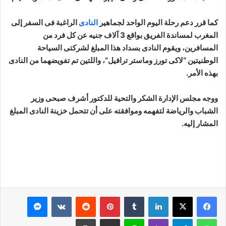
كما قرر دعم رحلة اليوم الواحد لجماهير
النادى
الراغبة فى السفر إلى
المغرب لمساندة الفريق بواقع 3 آلاف جنيه عن كل فرد من
المسافرين، ويقوم النادى بسداد هذا المبلغ لشركتى السياحة
الوطنيتين “لاكى تورز وماستر ترافيل”، واللتين تم تفويضهما من النادى
بهذه الأمر.
ووجه مجلس الإدارة الشكر والتحية للدكتور أشرف صبحى وزير
الشباب والرياضة لتفهمه وموافقته على أن تتحمل خزينة النادى المبلغ
المشار إليه.
لينكدإن
بينتيريست
ماسنجر
واتساب
تيلقرام
ڤايبر
لاين
مشاركة عبر البريد
طباعة