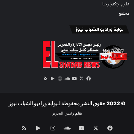
علوم وتكنولوجيا
مجتمع
بوابة وراديو الشباب نيوز
‫X
فيسبوك
ساوند
‫YouTube
انستقرام
‏Google
ملخص
كلاود
Play
الموقع
RSS
© 2022 حقوق النشر محفوظة لـبوابة وراديو الشباب نيوز
بقلم رئيس التحرير
فيسبوك
‫X
‫YouTube
ساوند
انستقرام
‏Google
ملخص