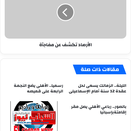
عن
مفاجأة
الأرصاد تكشف عن مفاجأة
مقالات ذات صلة
الليلة.. الزمالك يسعى لحل
رسميا.. الأهلى يضع النجمة
عقدة 12 سنة أمام الإسماعيلى
الرابعة على قميصه
بالصور.. رباعي الأهلي يصل مقر
إقامتةبإسبانيا