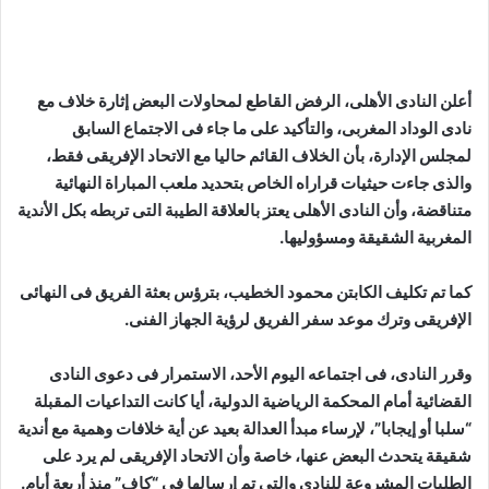
أعلن النادى الأهلى، الرفض القاطع لمحاولات البعض إثارة خلاف مع
نادى الوداد المغربى، والتأكيد على ما جاء فى الاجتماع السابق
لمجلس الإدارة، بأن الخلاف القائم حاليا مع الاتحاد الإفريقى فقط،
والذى جاءت حيثيات قراراه الخاص بتحديد ملعب المباراة النهائية
متناقضة، وأن النادى الأهلى يعتز بالعلاقة الطيبة التى تربطه بكل الأندية
المغربية الشقيقة ومسؤوليها.
كما تم تكليف الكابتن محمود الخطيب، بترؤس بعثة الفريق فى النهائى
الإفريقى وترك موعد سفر الفريق لرؤية الجهاز الفنى.
وقرر النادى، فى اجتماعه اليوم الأحد، الاستمرار فى دعوى النادى
القضائية أمام المحكمة الرياضية الدولية، أيا كانت التداعيات المقبلة
“سلبا أو إيجابا”، لإرساء مبدأ العدالة بعيد عن أية خلافات وهمية مع أندية
شقيقة يتحدث البعض عنها، خاصة وأن الاتحاد الإفريقى لم يرد على
الطلبات المشروعة للنادى والتى تم إرسالها فى “كاف” منذ أربعة أيام.