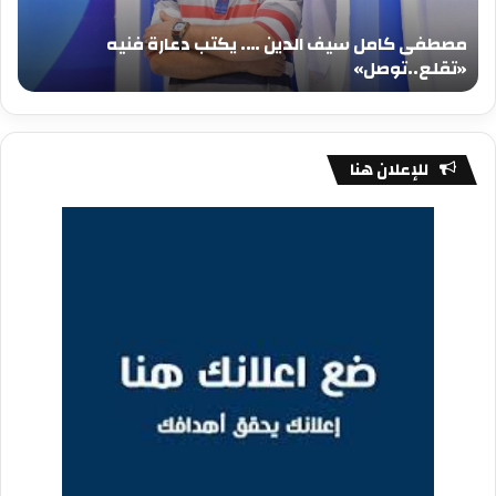
فنيه
المي
مصطفى كامل سيف الدين …. يكتب دعارة فنيه
«تقلع..توصل»
الم
«تقلع..توصل»
م
للإعلان هنا