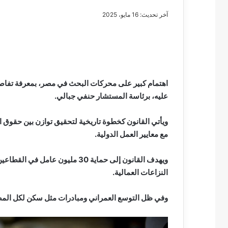
آخر تحديث: 16 مايو، 2025
مصطفى
كامل
سيف
الدين
عليه، برئاسة المستشار حنفي جبالي.
….
يكتب
ويأتي القانون كخطوة تاريخية لتحقيق توازن بين حقوق ا
مايسه
مع معايير العمل الدولية.
عطوه
مصطفى كامل سيف
كليوباترا
مايسه عطوه كليوبات
القرن
ويهدف القانون إلى حماية 30 مليو
21
النزاعات العمالية.
وفي ظل التوسع العمراني ومبادرات مثل سكن لكل المصر