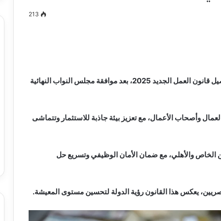
213
مصطفى
كامل
سيف
اهتمام كبير على محركات البحث في مصر، بمعرفة تفاصيل قانون العمل الجديد 2025، بعد موافقة مجلس النواب النهائية
الدين
….
يكتب
لعمال وأصحاب الأعمال، مع تعزيز بيئة جاذبة للاستثمار وتتماشى
ميلاد
جديد
 الدين …. يكتب
مصطفى كامل سيف الدين …. يكتب
را القرن 21
ميلاد جديد
ن عامل في القطاعين الخاص والأهلي، مع ضمان الأمان الوظيفي وتسريع حل
يين، يعكس هذا القانون رؤية الدولة لتحسين مستوى المعيشة.