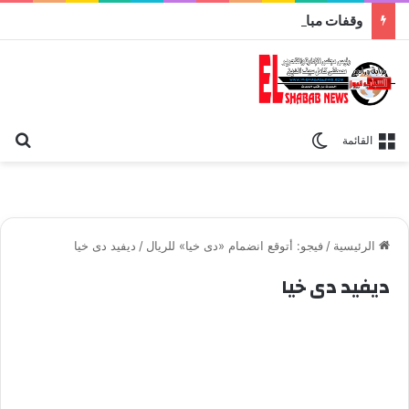
وقفات مباركة مع سورة الحج.. الجامع الأزهر يعقد اليوم ملتقى القضايا المعاصرة اليوم
بح
الوضع المظلم
القائمة
الرئيسية
/
فيجو: أتوقع انضمام «دى خيا» للريال
/
ديفيد دى خيا
ديفيد دى خيا