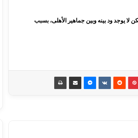
 لا يوجد ود بينه وبين جماهير الأهلى، بسبب
بينتيريست
ماسنجر
مشاركة عبر البريد
طباعة
الأهلي يفاوض أشرف داري على الرحيل..
وحل أخير لإنقاذ الموقف
ثنائي شاب يلفت انتباه ييس توروب في
الأهلي