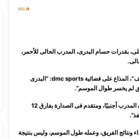
683
مصطفى
كامل
سيف
هلى، بقدرات حسام البدرى، المدرب الحالى للأحمر،
الدين
الى.
….
يكتب
ميلاد
وقال مبروك، خلال استضافته ببرنامج “الحريف”، المذاع على فضائية dmc sports: “البدرى
جديد
 الدين …. يكتب
مصطفى كامل سيف الدين …. يكتب
ريق لم يخسر طوال الموسم”.
را القرن 21
ميلاد جديد
وأضاف المدير الفنى الأسبق للأهلى: “إذا كان المدرب أجنبيًا، ومتقدم فى الصدارة بفارق 12
ذ”.
أداء ونتائج الفريق، وعمله طول الموسم، وليس بنتيجة