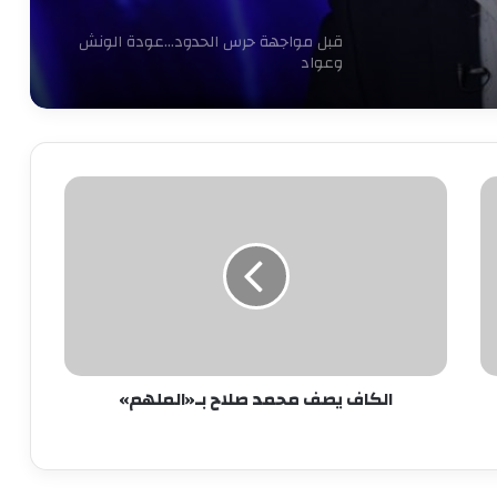
قبل مواجهة حرس الحدود…عودة الونش
وعواد
30 مليون جنيه ولاعب.. الخطيب يتدخل
شخصيًا لحسم صفقة حامد حمدان
الكاف
يصف
محمد
رسميًا.. مصر تتولى رئاسة اللجنة الحكومية
صلاح
الدولية للتربية البدنية والرياضة باليونسكو
بـ«الملهم»
الأهلي يفاوض أشرف داري على الرحيل..
وحل أخير لإنقاذ الموقف
الكاف يصف محمد صلاح بـ«الملهم»
ثنائي شاب يلفت انتباه ييس توروب في
الأهلي