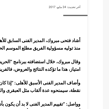
آخر تحديث: 24 مايو، 2017
حسام البدرى
مصطفى
كامل
سيف
أشاد فتحى مبروك، المدير الفنى السابق للأ
الدين
منذ توليه مسؤولية الفريق مطلع الموسم الح
….
يكتب
مايسه
عطوه
مصطفى كامل سيف
امتياز، هذا ما تؤكده النتائج والعروض، فالف
كليوباترا
مايسه عطوه كليوبات
القرن
21
نقطة، سيمنحوه عدة ألقاب مثل العبقرى والف
وواصل: “تقييم المدير الفنى لا بد أن يكون ب