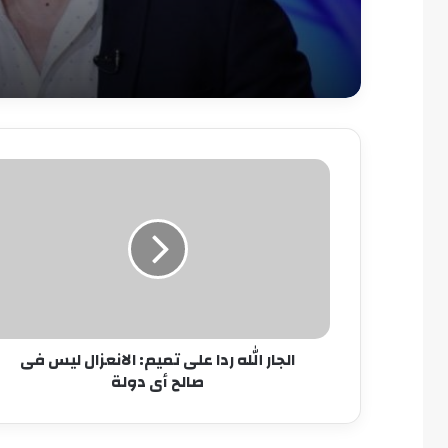
الجار
الله
ردا
على
تميم:
الانعزال
ليس
فى
صالح
الجار الله ردا على تميم: الانعزال ليس فى
أى
صالح أى دولة
دولة