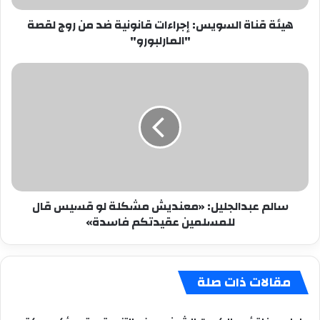
لقصة
هيئة قناة السويس: إجراءات قانونية ضد من روج لقصة
"المارلبورو"
"المارلبورو"
سالم
عبدالجليل:
«معنديش
مشكلة
لو
قسيس
قال
للمسلمين
عقيدتكم
سالم عبدالجليل: «معنديش مشكلة لو قسيس قال
فاسدة»
للمسلمين عقيدتكم فاسدة»
مقالات ذات صلة