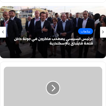
متابعات
الرئيس السيسي يصطحب ماكرون في جولة داخل
قلعة قايتباي بالإسكندرية
هيئة
قناة
السويس:
إجراءات
قانونية
ضد
من
روج