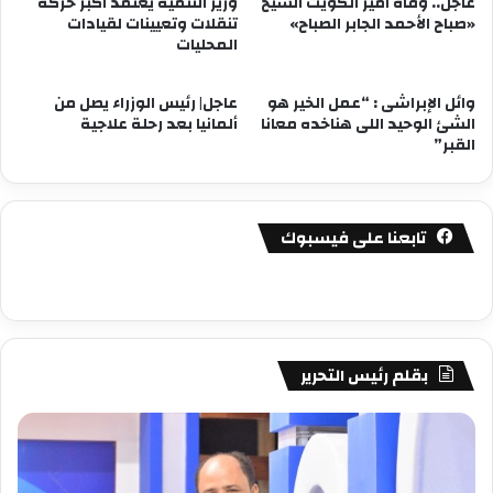
عاجل.. وفاة أمير الكويت الشيخ
وزير التنمية يعتمد أكبر حركة
«صباح الأحمد الجابر الصباح»
تنقلات وتعيينات لقيادات
المحليات
وائل الإبراشى : “عمل الخير هو
عاجل| رئيس الوزراء يصل من
الشئ الوحيد اللى هناخده معانا
ألمانيا بعد رحلة علاجية
القبر”
تابعنا على فيسبوك
بقلم رئيس التحرير
مصطفى
مص
كامل
كام
سيف
سي
الدين
الد