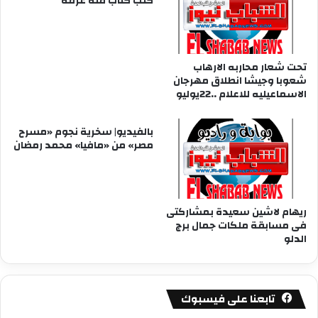
كتب كتاب منة عرفة
تحت شعار محاربه الارهاب
شعوبا وجيشا انطلاق مهرجان
الاسماعيليه للاعلام ..22يوليو
بالفيديو| سخرية نجوم «مسرح
مصر» من «مافيا» محمد رمضان
ريهام لاشين سعيدة بمشاركتى
فى مسابقة ملكات جمال برج
الدلو
تابعنا على فيسبوك