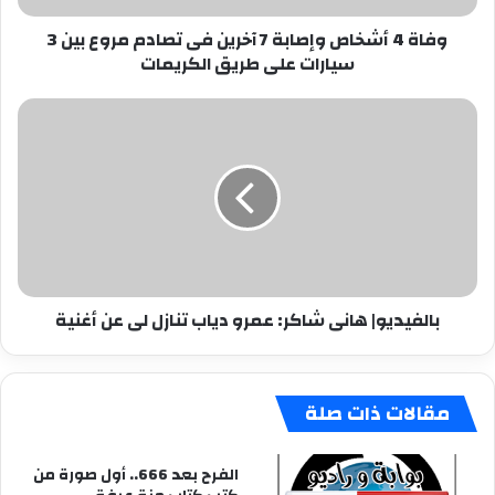
مروع
وفاة 4 أشخاص وإصابة 7 آخرين فى تصادم مروع بين 3
بين
سيارات على طريق الكريمات
3
سيارات
على
بالفيديو|
طريق
هانى
الكريمات
شاكر:
عمرو
دياب
تنازل
لى
عن
أغنية
بالفيديو| هانى شاكر: عمرو دياب تنازل لى عن أغنية
مقالات ذات صلة
الفرح بعد 666.. أول صورة من