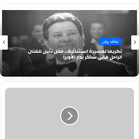
ثقافه وفن
تكريما لمسيرة استثنائية.. حفل تأبين للفنان
الراحل هاني شاكر بدار الأوبرا
وفاة
4
أشخاص
وإصابة
7
آخرين
فى
تصادم