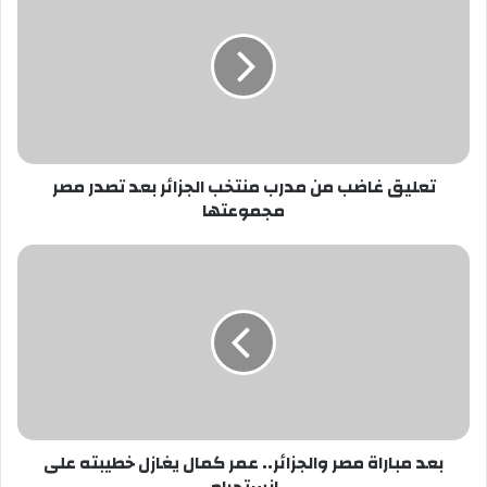
غاضب
من
مدرب
منتخب
الجزائر
بعد
تصدر
مصر
تعليق غاضب من مدرب منتخب الجزائر بعد تصدر مصر
مجموعتها
مجموعتها
بعد
مباراة
مصر
والجزائر..
عمر
كمال
يغازل
خطيبته
على
بعد مباراة مصر والجزائر.. عمر كمال يغازل خطيبته على
إنستجرام