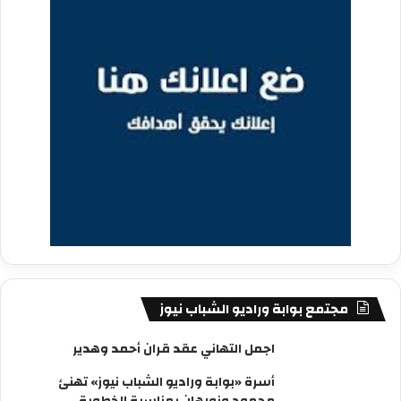
مجتمع بوابة وراديو الشباب نيوز
اجمل التهاني عقد قران أحمد وهدير
أسرة «بوابة وراديو الشباب نيوز» تهنئ
محمود ونورهان بمناسبة الخطوبة