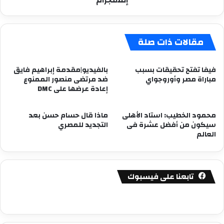
إنستجرام
مقالات ذات صلة
فيفا تفتح تحقيقات بسبب
بالفيديو|مقدمة إبراهيم فايق
مباراة مصر وأوروجواي
ضد مرتضى منصور الممنوع
إعادة عرضها على DMC
محمود الخطيب: استاد الأهلى
ماذا قال حسام حسن بعد
سيكون من أفضل عشرة فى
التجديد للمصري
العالم
تابعنا على فيسبوك