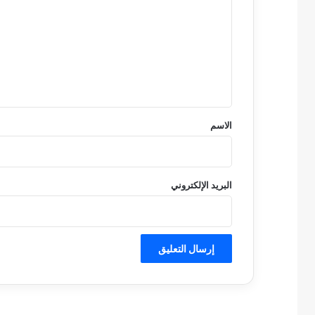
ت
ع
ل
ي
ق
*
الاسم
البريد الإلكتروني