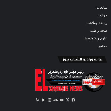
متابعات
حوادث
رياضة وملاعب
صحه و طب
علوم وتكنولوجيا
مجتمع
بوابة وراديو الشباب نيوز
‫X
فيسبوك
ساوند
‫YouTube
انستقرام
‏Google
ملخص
كلاود
Play
الموقع