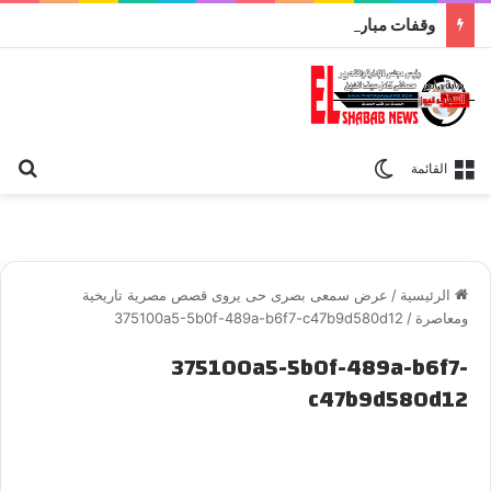
وقفات مباركة مع سورة الحج.. الجامع الأزهر يعقد اليوم ملتقى القضايا المعاصرة اليوم
بح
الوضع المظلم
القائمة
الرئيسية
/
عرض سمعى بصرى حى يروى قصص مصرية تاريخية
ومعاصرة
/
375100a5-5b0f-489a-b6f7-c47b9d580d12
375100a5-5b0f-489a-b6f7-
c47b9d580d12