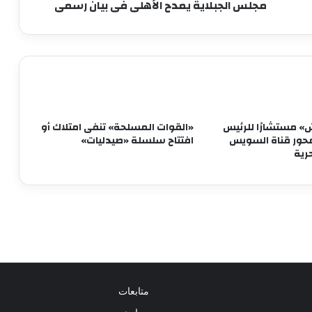
مجلس الجبلاية يمدح الأهلى فى بيان رسمى
وزير البترول يبحث تعزيز التعاون في مجالات
الطاقة والبترول والبتروكيماويات مع نظيره
البحريني
مصطفى مدبولي يستعرض مقترحات تطوير
المنطقة المحيطة بالقلعة ومنطقة الزبالين
بالقاهرة
» مستشارًا للرئيس
«القوات المسلحة» تنفى امتلاك أو
ور قناة السويس
افتتاح سلسلة «صيدليات»
بيان القائمة الوطنية من أجل مصر: نتمسك
رية
بالعمل المشترك من أجل مصلحة البلد
صورة تذكارية للرئيس السيسي ونظيره
الفرنسي بمقر جامعة سنجور بالإسكندرية
جاد محمد جاد: مصر تقف بقوة مع الخليج
ولن تسمح بتهديد أمنه
متابعات