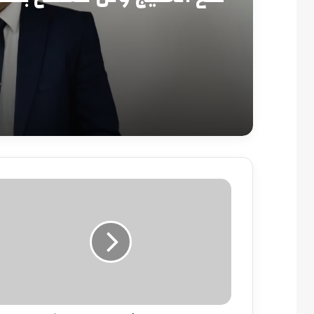
أمنه
«الجنس»
أفضل
علاج
للاكتئاب