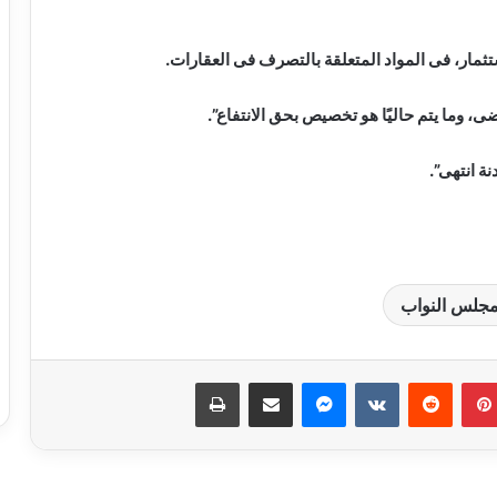
مار، فى المواد المتعلقة بالتصرف فى العقارات.
ى، وما يتم حاليًا هو تخصيص بحق الانتفاع”.
ة انتهى”.
جلس النواب
بدء الصمت الانتخابي لجولة إعادة المرحلة
الثانية من انتخابات مجلس النواب 2025
بينتيريست
ماسنجر
مشاركة عبر البريد
طباعة
الحكومة تبحث وضع حلول جذرية
للمشكلات المالية لـ”ماسبيرو” والصحف
القومية