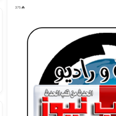
375
مصطفى
كامل
سيف
الدين
….
يكتب
ميلاد
جديد
 الدين …. يكتب
مصطفى كامل سيف الدين …. يكتب
را القرن 21
ميلاد جديد