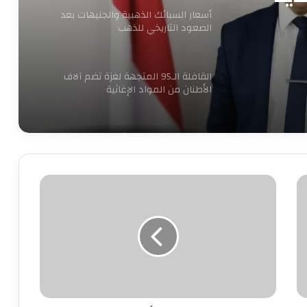
أسعار السبائك الذهبية والجنيهات بعد
الصعود التاريخي للذهب
القافلة الـ95 المتجهة لغزة تضم آلاف
الأطنان من المواد الإغاثية
الكهرباء تنفي زيادة الأسعار وتغيير
العدادات: كل ما يُتداول غير صحيح
مجلس
الجبلاية
بدء الصمت الانتخابي لجولة إعادة المرحلة
يمدح
الثانية من انتخابات مجلس النواب 2025
الأهلى
فى
بيان
الحكومة تبحث وضع حلول جذرية
رسمى
للمشكلات المالية لـ”ماسبيرو” والصحف
القومية