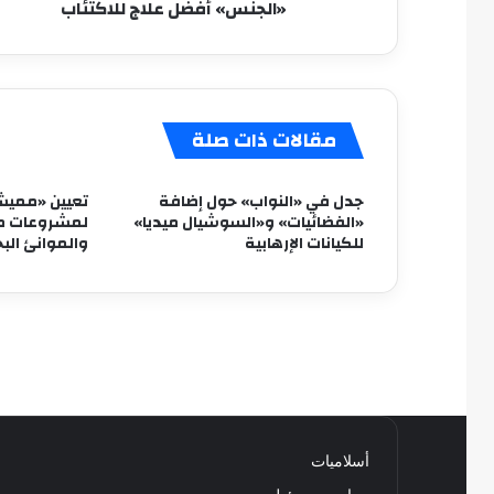
«الجنس» أفضل علاج للاكتئاب
مقالات ذات صلة
جدل في «النواب» حول إضافة
تعيين «مميش
«الفضائيات» و«السوشيال ميديا»
لمشروعات مح
للكيانات الإرهابية
والموانئ البح
أسلاميات