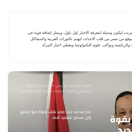
وزير البترول يبحث تعزيز التعاون في مجالات
الطاقة والبترول والبتروكيماويات مع نظيره
البحريني
مصطفى مدبولي يستعرض مقترحات تطوير
نترنت ليكون وسيلة لمعرفة الاخبار اول باول، ويمثل إضافة قوية في
المنطقة المحيطة بالقلعة ومنطقة الزبالين
موقع من مصر من قلب الاحداث ليهتم بالثورات العربية والمشاكل
بالقاهرة
 والرياضية ويواكب علوم التكنولوجيا ويغطي اخبار المرآة
بيان القائمة الوطنية من أجل مصر: نتمسك
بالعمل المشترك من أجل مصلحة البلد
صورة تذكارية للرئيس السيسي ونظيره
الفرنسي بمقر جامعة سنجور بالإسكندرية
جاد محمد جاد: مصر تقف بقوة مع الخليج
بقوة
ولن تسمح بتهديد أمنه
ديد