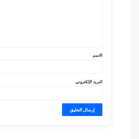
ت
ع
ل
ي
ق
*
الاسم
البريد الإلكتروني