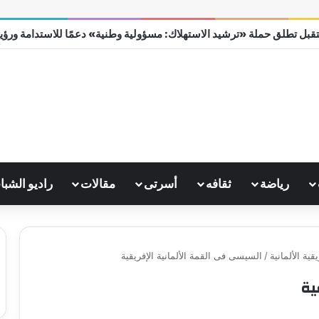
قبل تطلق حملة «ترشيد الاستهلاك: مسؤولية وطنية» دعمًا للاستدامة ورؤية مص
رياضة
ثقافه
أسرتى
مقالات
راديو الشبا
ة الألمانية
/
السيسى فى القمة الألمانية الإفريقية
ية