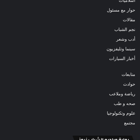
أسلاميات
حوار مع مسئول
مقالات
نجم الشباب
أدب وشعر
سينما وتليفزيون
أخبار السيارات
متابعات
حوادث
رياضة وملاعب
صحه و طب
علوم وتكنولوجيا
مجتمع
بوابة وراديو الشباب نيوز