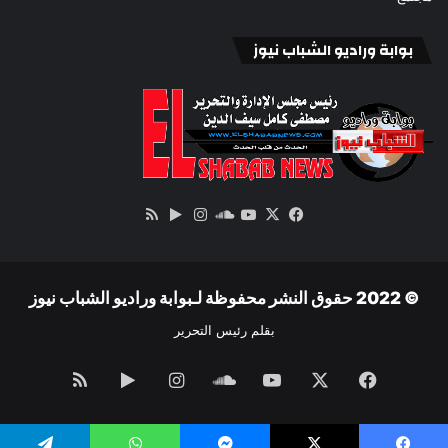
بوابة وراديو الشباب نيوز
‫X
فيسبوك
ساوند
‫YouTube
انستقرام
‏Google
ملخص
كلاود
Play
الموقع
RSS
© 2022 حقوق النشر محفوظة لـبوابة وراديو الشباب نيوز
بقلم رئيس التحرير
فيسبوك
‫X
‫YouTube
ساوند
انستقرام
‏Google
ملخص
كلاود
Play
الموقع