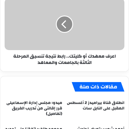
اعرف
معهدك
أو
كليتك..
رابط
نتيجة
تنسيق
المرحلة
الثالثة
اعرف معهدك أو كليتك.. رابط نتيجة تنسيق المرحلة
بالجامعات
الثالثة بالجامعات والمعاهد
والمعاهد
مقالات ذات صلة
انطلاق قناة بيراميدز 2 أغسطس
ميدو: مجلس إدارة الإسماعيلى
المقبل على النايل سات
قرر إقالتى من تدريب الفريق
(تفاصيل)