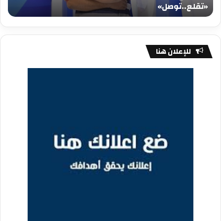
«تقلع..توصل»
م
للإعلان هنا