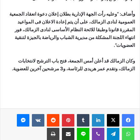
وأضاف: “وعليه رأت الجهة الإدارية بطلان إعلان دعوة انعقاد الجمعية
العمومية لنادى الزمالك، على أن يتم إعادة الاعلان فى المواعيد
المقررة قانونا وطبقا للائحة النظام الأساسى لنادى الزمالك، فور
انتهاء اللجنة المشكلة من مديرية الشباب والرياضة بالجيزة لتنقية
العضويات”.
وكان الزمالك قد أعلن أمس الجمعة، فتح باب الترشح لانتخابات
الزمالك، وتقدم عمر هريدى للرئاسة، و3 مرشحين آخرين للعضوية.
لينكدإن
بينتيريست
ماسنجر
واتساب
تيلقرام
ڤايبر
لاين
مشاركة عبر البريد
طباعة